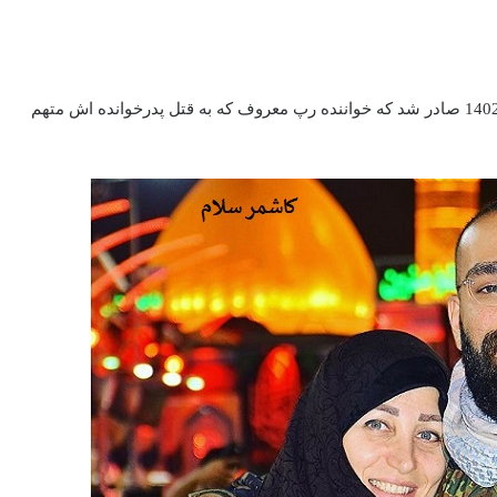
حکم یک سال زندانی حمید صفت خواننده رپ 25 اردیبهشت 1402 صادر شد که خواننده رپ معروف که به قتل پدرخوانده‌ اش متهم