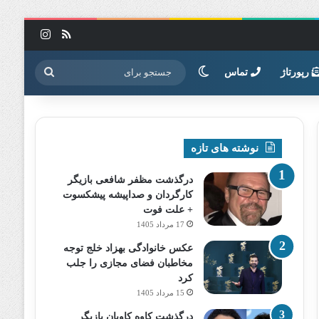
خوراک
اینستاگرا
تغییر پوسته
جستجو
رپورتاژ
تماس
برای
نوشته های تازه
درگذشت مظفر شافعی بازیگر
کارگردان و صداپیشه پیشکسوت
+ علت فوت
17 مرداد 1405
عکس خانوادگی بهزاد خلج توجه
مخاطبان فضای مجازی را جلب
کرد
15 مرداد 1405
درگذشت کاوه کاویان بازیگر