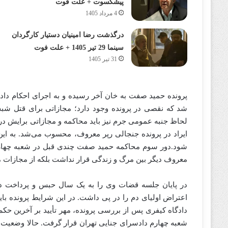
پیشکسوت + علت فوت
4 مرداد 1405
درگذشت رضا امینیان دستیار کارگردان
سینما 29 تیر 1405 + علت فوت
31 تیر 1405
پرونده حمید صفت به خان آخر رسیده و به اجرای احکام دا
شد که نقصی در پرونده وجود دارد؛‌ مجازاتی برای قتل شب
لحاظ جنبه عمومی جرم نیز باید محاکمه و مجازاتی برایش درن
ایراد در پرونده جنجالی رپر معروف، محسوب می‌شد. به این ت
شود.دور سوم محاکمه حمید صفت چندی قبل در شعبه چهارم دا
معروف دیگر بین مرگ و زندگی قرار نداشت بلکه از مجازات م
در پایان جلسه قضات وی را به یک سال حبس و پرداخت دیه
دادگاه کیفری پس از بررسی پرونده، مهر تأیید بر آخرین حکم 
شعبه چهارم دادسرای جنایی تهران قرار گرفت. حالا وضعیت پرد