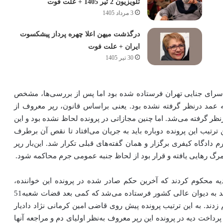
تلویزیون 2 تیر 1405 + علت فوت
3 مرداد 1405
درگذشت میهن اعلا چهره پرداز پیشکسوت
ایران + علت فوت
30 تیر 1405
دسرای جنایی تهران فرستاده شده بود اما پس از بررسی‌ها، مشخص
ه عمد درنظر گرفته نشده بود. یعنی براساس قانون، رپر معروف از
ظر گرفته می‌شد. اما چنین مجازاتی در پرونده لحاظ نشده بود و این
رتیب این پرونده دوباره باید به جریان می‌افتاد تا نقص آن برطرف
دگاه کیفری برگزار و همان گفته‌های قبلی تکرار شد. این‌بار رپر
رگ رهایی یافته و قرار بود از لحاظ جنبه عمومی جرم محاکمه شود.
 محکوم کردند که آخرین حکم صادر شده در پرونده این خواننده،
اعتراض اولیای دم را در پی داشت. در این شرایط پرونده باید به دیوان عالی کشور فرستاده می‌شد که کمی بعد قضات شعبه51
زدند. به این ترتیب پرونده پیش روی قاضی امین کرمانی ن‍ژاد دادیار
اخت دیه در پرونده این رپر معروف به‌نظر اولیای دم و مراجعه آنها