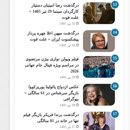
درگذشت رضا امینیان دستیار
کارگردان سینما 29 تیر 1405 +
علت فوت
31 تیر 1405
درگذشت میهن اعلا چهره پرداز
پیشکسوت ایران + علت فوت
30 تیر 1405
فیلم ویولن نوازی بیژن مرتضوی
در مراسم ویژه فینال جام جهانی
2026
29 تیر 1405
عکس ازدواج پائولینا پوریزکووا
بازیگر سرشناس در 61 سالگی +
بیوگرافی
28 تیر 1405
درگذشت برندا فریکر بازیگر فیلم
تنها در خانه در 81 سالگی
27 تیر 1405