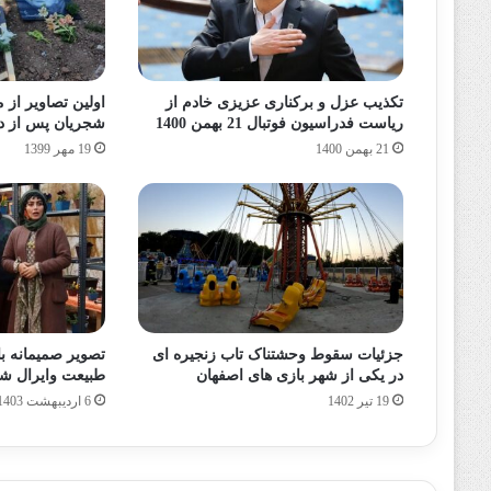
تکذیب عزل و برکناری عزیزی خادم از
اولین تصاویر از 
ریاست فدراسیون فوتبال 21 بهمن 1400
شجریان پس از د
21 بهمن 1400
19 مهر 1399
جزئیات سقوط وحشتناک تاب زنجیره ای
تصویر صمیمانه ب
در یکی از شهر بازی های اصفهان
طبیعت وایرال ش
19 تیر 1402
6 اردیبهشت 1403