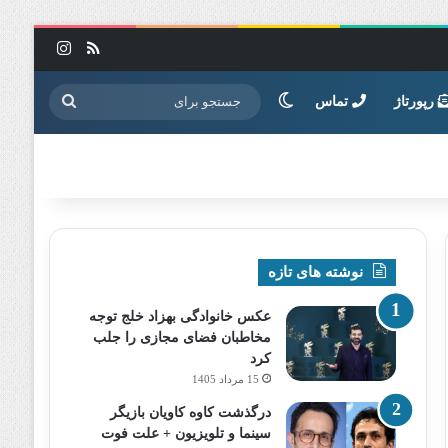
خوراک
اینستاگرا
تغییر پوسته
جستجو
رپورتاژ
تماس
برای
نوشته های تازه
عکس خانوادگی بهزاد خلج توجه
مخاطبان فضای مجازی را جلب
کرد
15 مرداد 1405
درگذشت کاوه کاویان بازیگر
سینما و تلویزیون + علت فوت