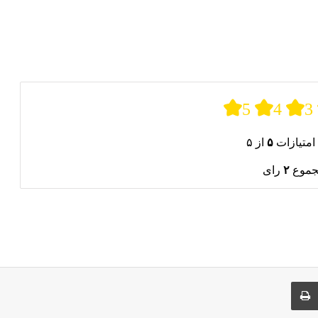
5
4
3
امتیازات
۵
از ۵
جموع
۲
رای
ری از طریق ایمیل
چاپ