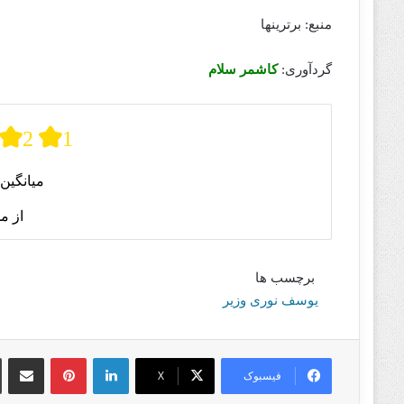
منبع: برترینها
گردآوری:
کاشمر سلام
2
1
میانگین 
از م
برچسب ها
یوسف نوری وزیر
لینکدین
پینترست
اشتراک گذا
فیسبوک
X