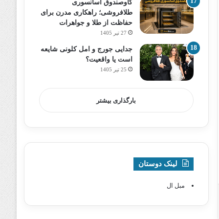
گاوصندوق آسانسوری
طلافروشی؛ راهکاری مدرن برای
حفاظت از طلا و جواهرات
27 تیر 1405
جدایی جورج و امل کلونی شایعه
است یا واقعیت؟
25 تیر 1405
بارگذاری بیشتر
لینک دوستان
مبل ال