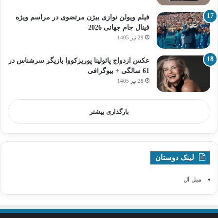
فیلم ویولن نوازی بیژن مرتضوی در مراسم ویژه
فینال جام جهانی 2026
29 تیر 1405
عکس ازدواج پائولینا پوریزکووا بازیگر سرشناس در
61 سالگی + بیوگرافی
28 تیر 1405
بارگذاری بیشتر
لینک دوستان
مبل ال