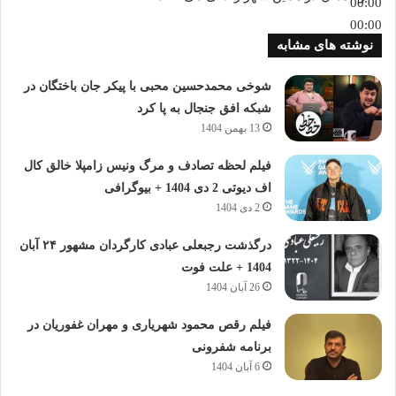
00:00
00:00
نوشته های مشابه
00:49
شوخی محمدحسین محبی با پیکر جان باختگان در
شبکه افق جنجال به پا کرد
13 بهمن 1404
فیلم لحظه تصادف و مرگ ونیس زامپلا خالق کال
اف دیوتی 2 دی 1404 + بیوگرافی
2 دی 1404
درگذشت رجبعلی عبادی کارگردان مشهور ۲۴ آبان
1404 + علت فوت
26 آبان 1404
فیلم رقص محمود شهریاری و مهران غفوریان در
برنامه شفرونی
6 آبان 1404