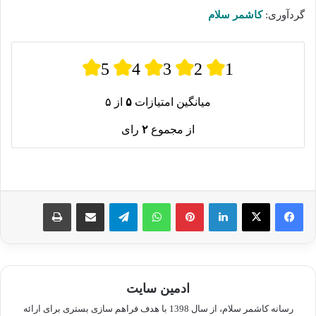
گردآوری:
کاشمر سلام
5
4
3
2
1
میانگین امتیازات
۵
از ۵
از مجموع
۲
رای
لینکدین
پینترست
واتس آپ
تلگرام
اشتراک گذاری از طریق ایمیل
چاپ
ادمین سایت
رسانه کاشمر سلام، از سال 1398 با هدف فراهم سازی بستری برای ارائه