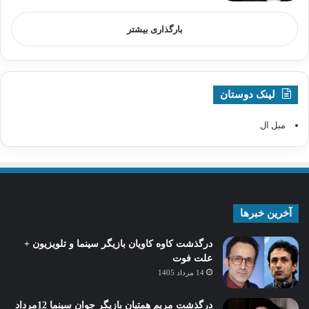
بارگذاری بیشتر
لینک دوستان
مبل ال
آخرین خبرها
درگذشت کاوه کاویان بازیگر سینما و تلویزیون +
علت فوت
14 مرداد 1405
درگذشت مریم همتیان بازیگر جوان سینما 12مرداد