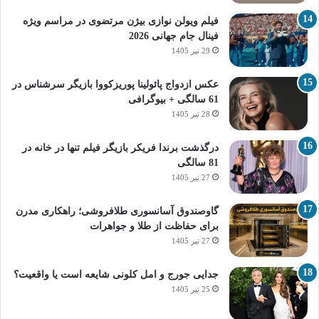
فیلم ویولن نوازی بیژن مرتضوی در مراسم ویژه
فینال جام جهانی 2026
29 تیر 1405
عکس ازدواج پائولینا پوریزکووا بازیگر سرشناس در
61 سالگی + بیوگرافی
28 تیر 1405
درگذشت برندا فریکر بازیگر فیلم تنها در خانه در
81 سالگی
27 تیر 1405
گاوصندوق آسانسوری طلافروشی؛ راهکاری مدرن
برای حفاظت از طلا و جواهرات
27 تیر 1405
جدایی جورج و امل کلونی شایعه است یا واقعیت؟
25 تیر 1405