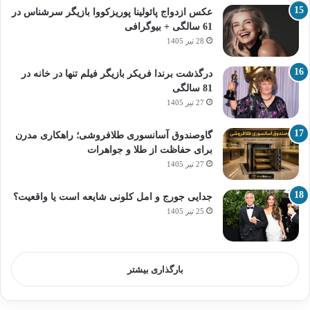
عکس ازدواج پائولینا پوریزکووا بازیگر سرشناس در
61 سالگی + بیوگرافی
28 تیر 1405
درگذشت برندا فریکر بازیگر فیلم تنها در خانه در
81 سالگی
27 تیر 1405
گاوصندوق آسانسوری طلافروشی؛ راهکاری مدرن
برای حفاظت از طلا و جواهرات
27 تیر 1405
جدایی جورج و امل کلونی شایعه است یا واقعیت؟
25 تیر 1405
بارگذاری بیشتر