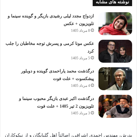
نوشته های مشابه
ازدواج مجدد لیلی رشیدی بازیگر و گوینده سینما و
تلویزیون + عکس
8 مرداد 1405
عکس مونا کرمی و پسرش توجه مخاطبان را جلب
کرد
5 مرداد 1405
درگذشت محمد یاراحمدی گوینده و دوبلور
پیشکسوت + علت فوت
4 مرداد 1405
درگذشت اکبر عبدی بازیگر محبوب سینما و
تلویزیون 2 تیر 1405 + علت فوت
3 مرداد 1405
پدرش،
مهندس
احمدی
اشراقی،
اصالتاً
اهل
گلپایگان
و
از
نیکوکاران