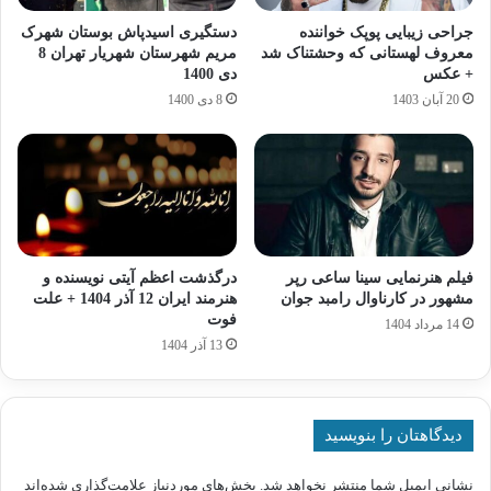
جراحی زیبایی پوپک خواننده
دستگیری اسیدپاش بوستان شهرک
معروف لهستانی که وحشتناک شد
مریم شهرستان شهریار تهران 8
+ عکس
دی 1400
20 آبان 1403
8 دی 1400
فیلم هنرنمایی سینا ساعی رپر
درگذشت اعظم آیتی نویسنده و
مشهور در کارناوال رامبد جوان
هنرمند ایران 12 آذر 1404 + علت
فوت
14 مرداد 1404
13 آذر 1404
دیدگاهتان را بنویسید
نشانی ایمیل شما منتشر نخواهد شد.
بخش‌های موردنیاز علامت‌گذاری شده‌اند