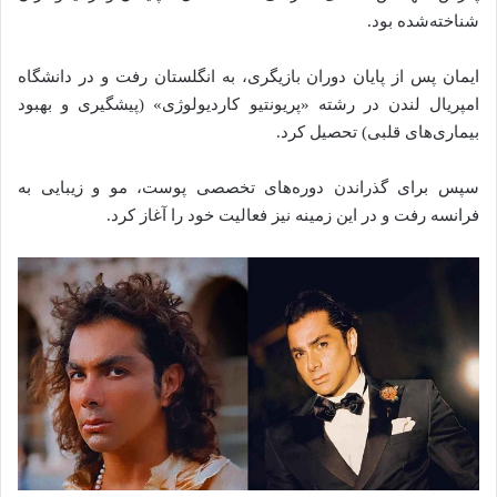
شناخته‌شده
بود
.
ایمان
پس
از
پایان
دوران
بازیگری،
به
انگلستان
رفت
و
در
دانشگاه
امپریال
لندن
در
رشته «
پریونتیو
کاردیولوژی» (
پیشگیری
و
بهبود
بیماری‌های
قلبی)
تحصیل
کرد.
سپس
برای
گذراندن
دوره‌های
تخصصی
پوست،
مو
و
زیبایی
به
فرانسه
رفت
و
در
این
زمینه
نیز
فعالیت
خود
را
آغاز
کرد.