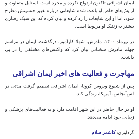
ایمان
اشراقی
تاکنون
ازدواج
نکرده
و
مجرد
است.
استایل
متفاوت
و
آرایش‌های
خاص
او
باعث
شده
شایعاتی
درباره
تغییر
جنسیتش
مطرح
شود،
اما
او
این
شایعات
را
رد
کرده
و
بیان
کرده
که
این
سبک
رفتاری
بیشتر
به
ژنتیک
او
مربوط
است.
در
تیرماه
۱۴۰۰،
مادرش،
شهلا
کارآموز،
درگذشت.
ایمان
در
مراسم
چهلم
مادرش
سخنانی
بیان
کرد
که
واکنش‌های
مختلفی
را
در
پی
داشت.
مهاجرت
و
فعالیت‌ های
اخیر ایمان اشراقی
پس
از
شیوع
ویروس
کرونا،
ایمان
اشراقی
تصمیم
گرفت
مدتی
در
لس‌آنجلس،
آمریکا،
زندگی
کند.
او
در
حال
حاضر
در
این
شهر
اقامت
دارد
و
به
فعالیت‌های
پزشکی
و
زیبایی
خود
ادامه
می‌دهد.
گردآوری:
کاشمر سلام