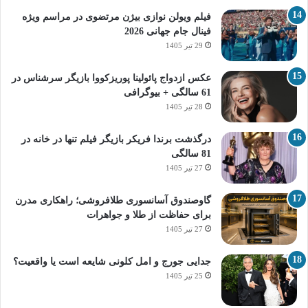
فیلم ویولن نوازی بیژن مرتضوی در مراسم ویژه
فینال جام جهانی 2026
29 تیر 1405
عکس ازدواج پائولینا پوریزکووا بازیگر سرشناس در
61 سالگی + بیوگرافی
28 تیر 1405
درگذشت برندا فریکر بازیگر فیلم تنها در خانه در
81 سالگی
27 تیر 1405
گاوصندوق آسانسوری طلافروشی؛ راهکاری مدرن
برای حفاظت از طلا و جواهرات
27 تیر 1405
جدایی جورج و امل کلونی شایعه است یا واقعیت؟
25 تیر 1405