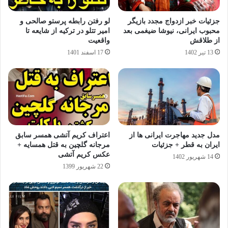
جزئیات خبر ازدواج مجدد بازیگر
لو رفتن رابطه پرستو صالحی و
محبوب ایرانی، نیوشا ضیغمی بعد
امیر تتلو در ترکیه از شایعه تا
از طلاقش
واقعیت
13 تیر 1402
17 اسفند 1401
مدل جدید مهاجرت ایرانی ها از
اعتراف کریم آتشی همسر سابق
ایران به قطر + جزئیات
مرجانه گلچین به قتل همسایه +
عکس کریم آتشی
14 شهریور 1402
22 شهریور 1399