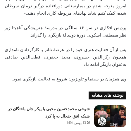
امروز متوجه شدم در بیمارستانی دورافتاده‌ درگیر درمان سرطان
شده‌، کمک کنیم شاید نهادهای مربوطه کاری انجام دهند.»
پردیس افکاری در سن ۱۶ سالگی در مدرسهٔ هنرپیشگی آناهیتا زیر
نظر مصطفی اسکویی دورهٔ دوسالهٔ بازیگری را گذراند.
پس از آن فعالیت هنری خود را در عرصهٔ تئاتر با کارگردانان نامداری
همچون رکن‌الدین خسروی، مجید جعفری، قطب‌الدین صادقی
به‌عنوان بازیگر ادامه داد.
وی همزمان در سینما و تلویزیون شروع به فعالیت بازیگری نمود.
نوشته های مشابه
شوخی محمدحسین محبی با پیکر جان باختگان در
شبکه افق جنجال به پا کرد
13 بهمن 1404