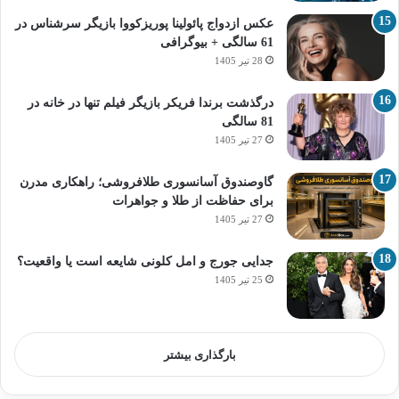
عکس ازدواج پائولینا پوریزکووا بازیگر سرشناس در
61 سالگی + بیوگرافی
28 تیر 1405
درگذشت برندا فریکر بازیگر فیلم تنها در خانه در
81 سالگی
27 تیر 1405
گاوصندوق آسانسوری طلافروشی؛ راهکاری مدرن
برای حفاظت از طلا و جواهرات
27 تیر 1405
جدایی جورج و امل کلونی شایعه است یا واقعیت؟
25 تیر 1405
بارگذاری بیشتر