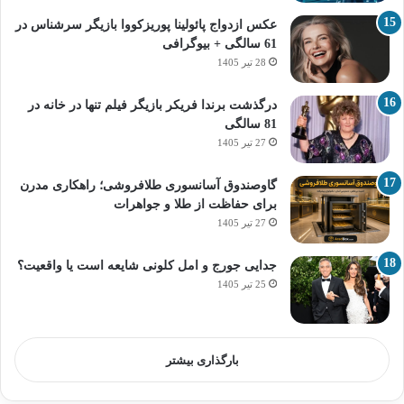
عکس ازدواج پائولینا پوریزکووا بازیگر سرشناس در
61 سالگی + بیوگرافی
28 تیر 1405
درگذشت برندا فریکر بازیگر فیلم تنها در خانه در
81 سالگی
27 تیر 1405
گاوصندوق آسانسوری طلافروشی؛ راهکاری مدرن
برای حفاظت از طلا و جواهرات
27 تیر 1405
جدایی جورج و امل کلونی شایعه است یا واقعیت؟
25 تیر 1405
بارگذاری بیشتر