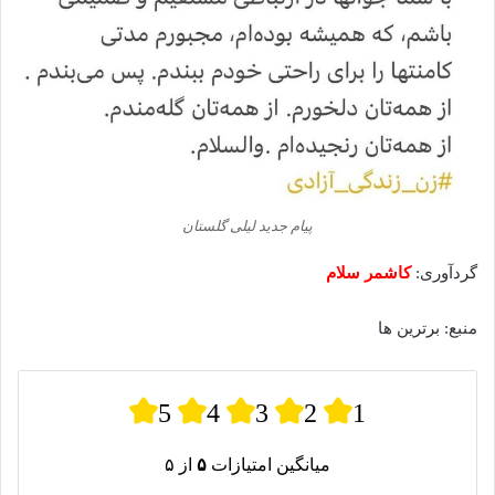
پیام جدید لیلی گلستان
گردآوری:
کاشمر سلام
منبع: برترین ها
5
4
3
2
1
میانگین امتیازات
۵
از ۵