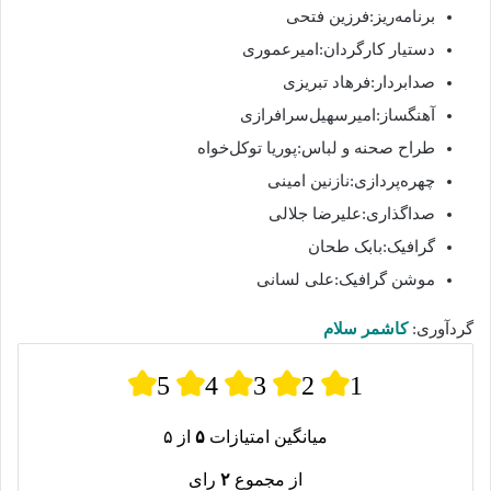
برنامه‌ریز:فرزین فتحی
دستیار کارگردان:امیرعموری
صدابردار:فرهاد تبریزی
آهنگساز:امیرسهیل‌سرافرازی
طراح صحنه و لباس:پوریا توکل‌خواه
چهره‌پردازی:نازنین امینی
صداگذاری:علیرضا جلالی
گرافیک:بابک طحان
موشن گرافیک:علی لسانی
گردآوری:
کاشمر سلام
5
4
3
2
1
میانگین امتیازات
۵
از ۵
از مجموع
۲
رای