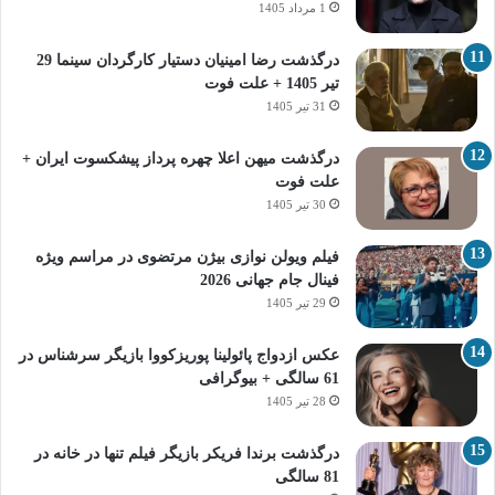
1 مرداد 1405
درگذشت رضا امینیان دستیار کارگردان سینما 29
تیر 1405 + علت فوت
31 تیر 1405
درگذشت میهن اعلا چهره پرداز پیشکسوت ایران +
علت فوت
30 تیر 1405
فیلم ویولن نوازی بیژن مرتضوی در مراسم ویژه
فینال جام جهانی 2026
29 تیر 1405
عکس ازدواج پائولینا پوریزکووا بازیگر سرشناس در
61 سالگی + بیوگرافی
28 تیر 1405
درگذشت برندا فریکر بازیگر فیلم تنها در خانه در
81 سالگی