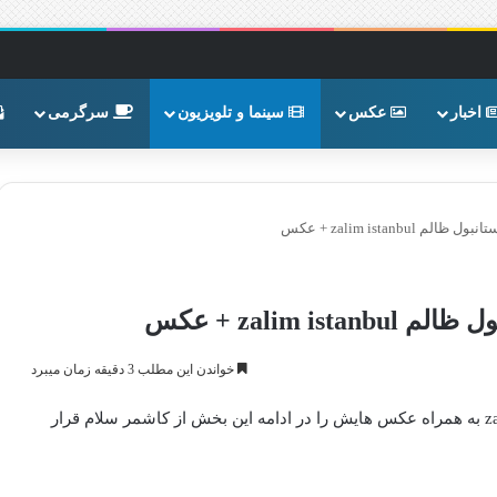
اخبار
عکس
سینما و تلویزیون
سرگرمی
zalim istan + عکس
zalim + عکس
خواندن این مطلب 3 دقیقه زمان میبرد
خلاصه قسمت آخر سریال ترکی استانبول ظالم zalim istanbul به همراه عکس هایش را در ادامه این بخش از کاشمر سلام قرار