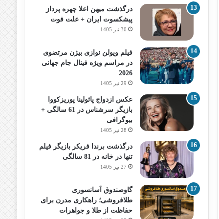
درگذشت میهن اعلا چهره پرداز
پیشکسوت ایران + علت فوت
30 تیر 1405
فیلم ویولن نوازی بیژن مرتضوی
در مراسم ویژه فینال جام جهانی
2026
29 تیر 1405
عکس ازدواج پائولینا پوریزکووا
بازیگر سرشناس در 61 سالگی +
بیوگرافی
28 تیر 1405
درگذشت برندا فریکر بازیگر فیلم
تنها در خانه در 81 سالگی
27 تیر 1405
گاوصندوق آسانسوری
طلافروشی؛ راهکاری مدرن برای
حفاظت از طلا و جواهرات