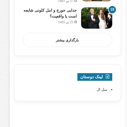
27 تیر 1405
جدایی جورج و امل کلونی شایعه
است یا واقعیت؟
25 تیر 1405
بارگذاری بیشتر
لینک دوستان
مبل ال