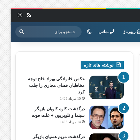
خوراک
اینستاگرا
تغییر پوسته
جستجو
رپورتاژ
تماس
برای
نوشته های تازه
عکس خانوادگی بهزاد خلج توجه
مخاطبان فضای مجازی را جلب
کرد
15 مرداد 1405
درگذشت کاوه کاویان بازیگر
سینما و تلویزیون + علت فوت
14 مرداد 1405
درگذشت مریم همتیان بازیگر