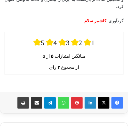
کرد.
گردآوری:
کاشمر سلام
5
4
3
2
1
میانگین امتیازات
۵
از ۵
از مجموع
۲
رای
لینکدین
پینترست
واتس آپ
تلگرام
اشتراک گذاری از طریق ایمیل
چاپ