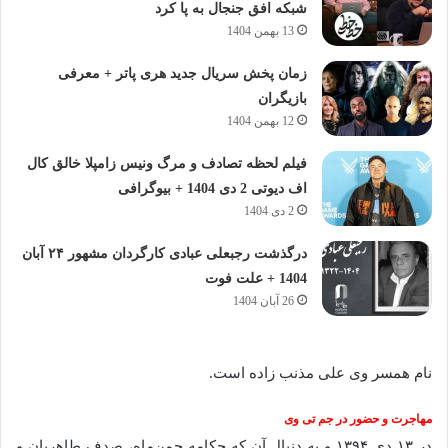
شبکه افق جنجال به پا کرد
13 بهمن 1404
زمان پخش سریال جدید هری پاتر + معرفی
بازیگران
12 بهمن 1404
فیلم لحظه تصادف و مرگ ونیس زامپلا خالق کال
اف دیوتی 2 دی 1404 + بیوگرافی
2 دی 1404
درگذشت رجبعلی عبادی کارگردان مشهور ۲۴ آبان
1404 + علت فوت
26 آبان 1404
نام همسر وی علی مذنب زاده‌ است.
مهاجرت و حضور در جم تی‌ وی
در ۱۳ دی ۱۳۹۴ و به دنبال آن که چکامه چمن‌ماه، صدف طاهریان و