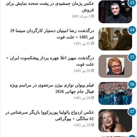
عکس پژمان جمشیدی در پشت صحنه نمایش برای
فروش
1 مرداد 1405
درگذشت رضا امینیان دستیار کارگردان سینما 29
تیر 1405 + علت فوت
31 تیر 1405
درگذشت میهن اعلا چهره پرداز پیشکسوت ایران +
علت فوت
30 تیر 1405
فیلم ویولن نوازی بیژن مرتضوی در مراسم ویژه
فینال جام جهانی 2026
29 تیر 1405
عکس ازدواج پائولینا پوریزکووا بازیگر سرشناس در
61 سالگی + بیوگرافی
28 تیر 1405