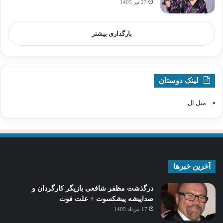
27 تیر 1405
بارگذاری بیشتر
لینک دوستان
مبل ال
آخرین خبرها
درگذشت مظفر شافعی بازیگر کارگردان و
صداپیشه پیشکسوت + علت فوت
17 مرداد 1405