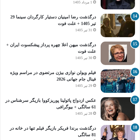
1 مرداد 1405
درگذشت رضا امینیان دستیار کارگردان سینما 29
تیر 1405 + علت فوت
31 تیر 1405
درگذشت میهن اعلا چهره پرداز پیشکسوت ایران +
علت فوت
30 تیر 1405
فیلم ویولن نوازی بیژن مرتضوی در مراسم ویژه
فینال جام جهانی 2026
29 تیر 1405
عکس ازدواج پائولینا پوریزکووا بازیگر سرشناس در
61 سالگی + بیوگرافی
28 تیر 1405
درگذشت برندا فریکر بازیگر فیلم تنها در خانه در
81 سالگی