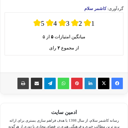
گردآوری:
کاشمر سلام
5
4
3
2
1
میانگین امتیازات
۵
از ۵
از مجموع
۲
رای
لینکدین
پینترست
واتس آپ
تلگرام
اشتراک گذاری از طریق ایمیل
چاپ
ادمین سایت
رسانه کاشمر سلام، از سال 1398 با هدف فراهم سازی بستری برای ارائه
بروزترین مطالب خبری و فرهنگی هنری در فضای مجازی با دوری از هرگونه