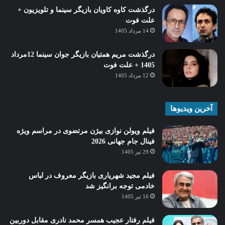
درگذشت کاوه کاویان بازیگر سینما و تلویزیون +
علت فوت
14 مرداد 1405
درگذشت مریم همتیان بازیگر جوان سینما 12مرداد
1405 + علت فوت
12 مرداد 1405
آخرین ویدیوها
فیلم ویولن نوازی بیژن مرتضوی در مراسم ویژه
فینال جام جهانی 2026
29 تیر 1405
فیلم مجید شهریاری بازیگر معروف در لباس
خادمی توجه برانگیز شد
16 تیر 1405
فیلم رفتار عجیب همسر محمد نادری مقابل دوربین