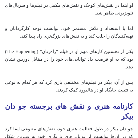
او
ابتدا
در
نقش‌های
کوچک
و
نقش‌های
مکمل
در
فیلم‌ها
و
سریال‌های
تلویزیونی
ظاهر
شد.
اما
با
استعداد
و
تلاش
مستمر
خود،
توانست
توجه
کارگردانان
و
تهیه‌کنندگان
را
جلب
کند
و
به
نقش‌های
بزرگ‌تری
راه
پیدا
کند.
یکی
از
نخستین
کارهای
مهم
او
در
فیلم “
راه‌زنان” (
Happening)
The
بود
که
به
او
فرصت
داد
توانایی‌های
خود
را
در
مقابل
دوربین
نشان
دهد.
پس
از
آن،
بیکر
در
فیلم‌های
مختلفی
بازی
کرد
که
هر
کدام
به
نوعی
به
تثبیت
جایگاه
او
در
هالیوود
کمک
کردند.
کارنامه
هنری
و
نقش‌ های
برجسته جو دان
بیکر
جو
دان
بیکر
در
طول
فعالیت
هنری
خود،
نقش‌های
متنوعی
ایفا
کرد
که
در
آن‌ها
توانست
از
توانایی‌های
بازیگری
خود
به
بهترین
شکل