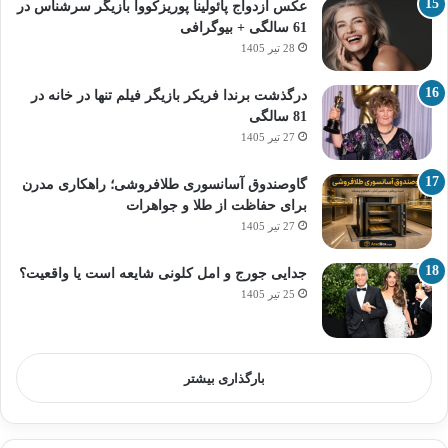
عکس ازدواج پائولینا پوریزکووا بازیگر سرشناس در
61 سالگی + بیوگرافی
28 تیر 1405
درگذشت برندا فریکر بازیگر فیلم تنها در خانه در
81 سالگی
27 تیر 1405
گاوصندوق آسانسوری طلافروشی؛ راهکاری مدرن
برای حفاظت از طلا و جواهرات
27 تیر 1405
جدایی جورج و امل کلونی شایعه است یا واقعیت؟
25 تیر 1405
بارگذاری بیشتر