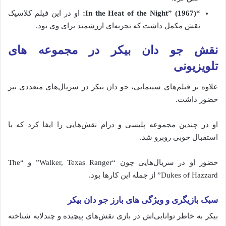
“
1967):
Night” (
the
of
Heat
the
In
او
در
این
فیلم
کلاسیک
نقش
مکمل
داشت
که
تجربه‌ای
ارزشمند
برای
وی
بود.
نقش جو دان بیکر
در
مجموعه‌ های
تلویزیونی
علاوه
بر
فیلم‌های
سینمایی،
جو
دان
بیکر
در
سریال‌های
متعددی
نیز
حضور
داشت.
او
در
چندین
مجموعه
پلیسی
و
درام
نقش‌هایی
را
ایفا
کرد
که
با
استقبال
خوبی
روبرو
شد.
حضور
او
در
سریال‌هایی
چون “
Ranger”
Texas
Walker,
و “
The
Hazzard”
of
Dukes
از
جمله
این
کارها
بود.
سبک
بازیگری
و
ویژگی‌ های
بارز جو دان بیکر
بیکر
به
خاطر
توانایی‌اش
در
بازی
نقش‌های
پیچیده
و
چندلایه
شناخته