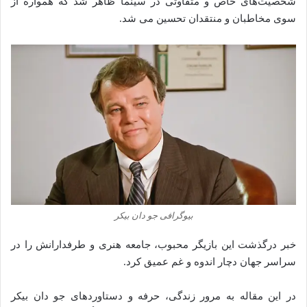
شخصیت‌های
خاص
و
متفاوتی
در
سینما
ظاهر
شد
که
همواره
از
سوی
مخاطبان
و
منتقدان
تحسین
می‌ شد.
بیوگرافی جو دان بیکر
خبر
درگذشت
این
بازیگر
محبوب،
جامعه
هنری
و
طرفدارانش
را
در
سراسر
جهان
دچار
اندوه
و
غم
عمیق
کرد.
در
این
مقاله
به
مرور
زندگی،
حرفه
و
دستاوردهای
جو
دان
بیکر