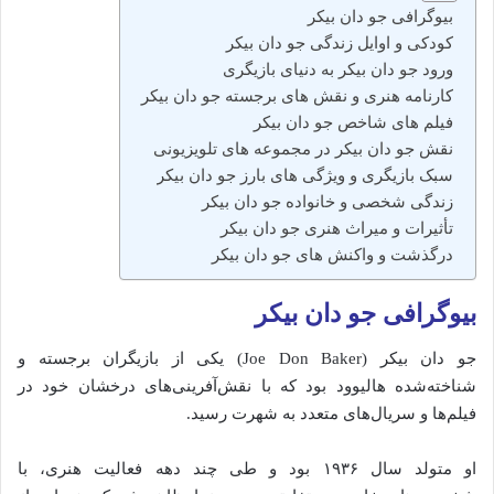
بیوگرافی جو دان بیکر
کودکی و اوایل زندگی جو دان بیکر
ورود جو دان بیکر به دنیای بازیگری
کارنامه هنری و نقش‌ های برجسته جو دان بیکر
فیلم‌ های شاخص جو دان بیکر
نقش جو دان بیکر در مجموعه‌ های تلویزیونی
سبک بازیگری و ویژگی‌ های بارز جو دان بیکر
زندگی شخصی و خانواده جو دان بیکر
تأثیرات و میراث هنری جو دان بیکر
درگذشت و واکنش‌ های جو دان بیکر
بیوگرافی جو دان بیکر
جو
دان
بیکر (
Baker)
Don
Joe
یکی
از
بازیگران
برجسته
و
شناخته‌شده
هالیوود
بود
که
با
نقش‌آفرینی‌های
درخشان
خود
در
فیلم‌ها
و
سریال‌های
متعدد
به
شهرت
رسید.
او
متولد
سال
۱۹۳۶
بود
و
طی
چند
دهه
فعالیت
هنری،
با