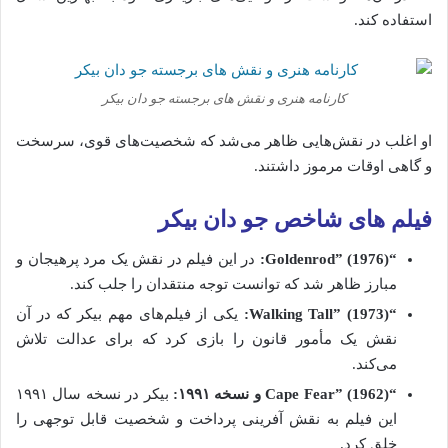
استفاده
کند.
کارنامه هنری و نقش‌ های برجسته جو دان بیکر
او
اغلب
در
نقش‌هایی
ظاهر
می‌شد
که
شخصیت‌های
قوی،
سرسخت
و
گاهی
اوقات
مرموز
داشتند.
فیلم‌ های
شاخص جو دان بیکر
“
1976):
Goldenrod” (
در
این
فیلم
در
نقش
یک
مرد
پرهیجان
و
مبارز
ظاهر
شد
که
توانست
توجه
منتقدان
را
جلب
کند.
“
1973):
Tall” (
Walking
یکی
از
فیلم‌های
مهم
بیکر
که
در
آن
نقش
یک
مأمور
قانون
را
بازی
کرد
که
برای
عدالت
تلاش
می‌کند.
“
1962)
Fear” (
Cape
و
نسخه
۱۹۹۱:
بیکر
در
نسخه
سال
۱۹۹۱
این
فیلم
به
نقش
آفرینی
پرداخت
و
شخصیت
قابل
توجهی
را
خلق
کرد.