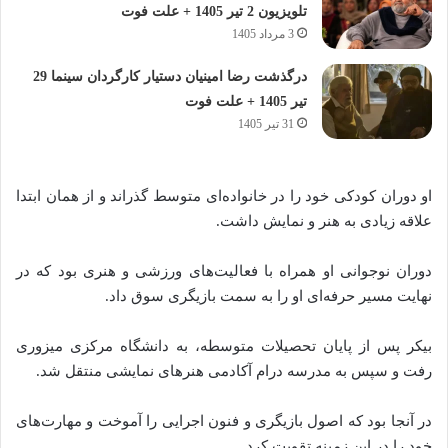
تلویزیون 2 تیر 1405 + علت فوت
3 مرداد 1405
درگذشت رضا امینیان دستیار کارگردان سینما 29
تیر 1405 + علت فوت
31 تیر 1405
او
دوران
کودکی
خود
را
در
خانواده‌ای
متوسط
گذراند
و
از
همان
ابتدا
علاقه
زیادی
به
هنر
و
نمایش
داشت.
دوران
نوجوانی
او
همراه
با
فعالیت‌های
ورزشی
و
هنری
بود
که
در
نهایت
مسیر
حرفه‌ای
او
را
به
سمت
بازیگری
سوق
داد.
بیکر
پس
از
پایان
تحصیلات
متوسطه،
به
دانشگاه
مرکزی
میزوری
رفت
و
سپس
به
مدرسه
درام
آکادمی
هنرهای
نمایشی
منتقل
شد.
در
آنجا
بود
که
اصول
بازیگری
و
فنون
اجرایی
را
آموخت
و
مهارت‌های
خود
را
در
این
زمینه
تقویت
کرد.