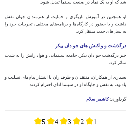
شد
که
او
به
یک
نماد
در
صنعت
سینما
تبدیل
شود.
او
همچنین
در
آموزش
بازیگری
و
حمایت
از
هنرمندان
جوان
نقش
داشت
و
با
حضور
در
کارگاه‌ها
و
برنامه‌های
مختلف،
تجربیات
خود
را
به
نسل‌های
جدید
منتقل
کرد.
درگذشت
و
واکنش‌ های جو دان بیکر
خبر
درگذشت
جو
دان
بیکر،
جامعه
سینمایی
و
هوادارانش
را
به
شدت
متاثر
کرد.
بسیاری
از
همکاران،
منتقدان
و
طرفداران
با
انتشار
پیام‌های
تسلیت
و
یادبود،
به
نقش
و
جایگاه
او
در
سینما
ادای
احترام
کردند.
گردآوری:
کاشمر سلام
5
4
3
2
1