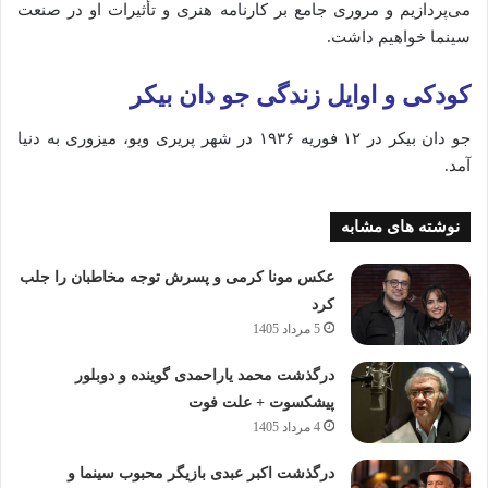
می‌پردازیم
و
مروری
جامع
بر
کارنامه
هنری
و
تأثیرات
او
در
صنعت
سینما
خواهیم
داشت.
کودکی
و
اوایل
زندگی جو دان بیکر
جو
دان
بیکر
در
۱۲
فوریه
۱۹۳۶
در
شهر
پریری
ویو،
میزوری
به
دنیا
آمد.
نوشته های مشابه
عکس مونا کرمی و پسرش توجه مخاطبان را جلب
کرد
5 مرداد 1405
درگذشت محمد یاراحمدی گوینده و دوبلور
پیشکسوت + علت فوت
4 مرداد 1405
درگذشت اکبر عبدی بازیگر محبوب سینما و