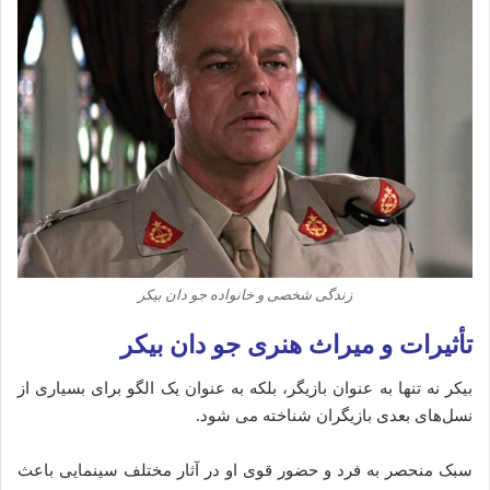
زندگی شخصی و خانواده جو دان بیکر
تأثیرات
و
میراث
هنری جو دان بیکر
بیکر
نه
تنها
به
عنوان
بازیگر،
بلکه
به
عنوان
یک
الگو
برای
بسیاری
از
نسل‌های
بعدی
بازیگران
شناخته
می‌ شود.
سبک
منحصر
به
فرد
و
حضور
قوی
او
در
آثار
مختلف
سینمایی
باعث