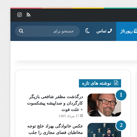
خوراک
اینستاگرا
تغییر پوسته
جستجو
رپورتاژ
تماس
برای
نوشته های تازه
درگذشت مظفر شافعی بازیگر
کارگردان و صداپیشه پیشکسوت
+ علت فوت
17 مرداد 1405
عکس خانوادگی بهزاد خلج توجه
مخاطبان فضای مجازی را جلب