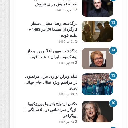
صحنه نمایش برای فروش
1 مرداد 1405
درگذشت رضا امینیان دستیار
کارگردان سینما 29 تیر 1405 +
علت فوت
31 تیر 1405
درگذشت میهن اعلا چهره پرداز
پیشکسوت ایران + علت فوت
30 تیر 1405
فیلم ویولن نوازی بیژن مرتضوی
در مراسم ویژه فینال جام جهانی
2026
29 تیر 1405
عکس ازدواج پائولینا پوریزکووا
بازیگر سرشناس در 61 سالگی +
بیوگرافی
28 تیر 1405