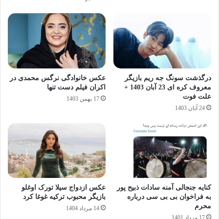
درگذشت سونگ جه ریم بازیگر
عکس خانوادگی نرگس محمدی در
معروف کره ای 23 آبان 1403 +
اکران فیلم دست تنها
علت فوت
17 بهمن 1403
24 آبان 1403
کنایه جنجالی آمنه سادات ذبیح پور
عکس ازدواج سیلا تورک اوغلو
به فراخوان بی بی سی درباره
بازیگر محبوب ترکیه غوغا کرد
محرم
14 مرداد 1404
17 مرداد 1401