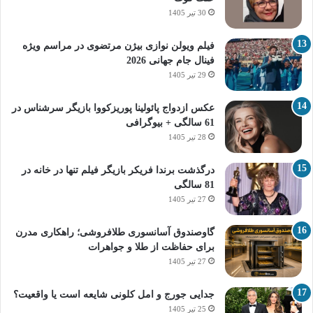
30 تیر 1405
فیلم ویولن نوازی بیژن مرتضوی در مراسم ویژه
فینال جام جهانی 2026
29 تیر 1405
عکس ازدواج پائولینا پوریزکووا بازیگر سرشناس در
61 سالگی + بیوگرافی
28 تیر 1405
درگذشت برندا فریکر بازیگر فیلم تنها در خانه در
81 سالگی
27 تیر 1405
گاوصندوق آسانسوری طلافروشی؛ راهکاری مدرن
برای حفاظت از طلا و جواهرات
27 تیر 1405
جدایی جورج و امل کلونی شایعه است یا واقعیت؟
25 تیر 1405