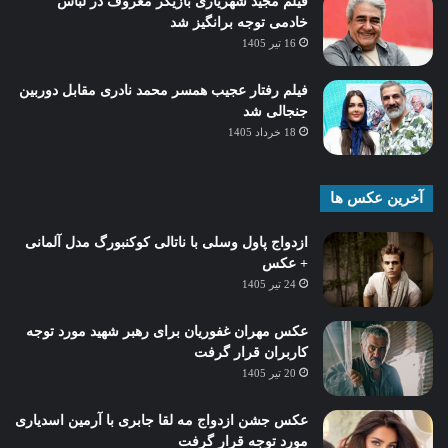
فیلم مجید شهریاری بازیگر معروف در لباس
خادمی توجه برانگیز شد
16 تیر 1405
فیلم رفتار عجیب همسر محمد نادری مقابل دوربین
جنجالی شد
18 خرداد 1405
آخرین عکس ها
ازدواج پاول وسلی با ناتالی کوکنبورگ مدل آلمانی
+ عکس
24 تیر 1405
عکس مهران غفوریان برای رهبر شهید مورد توجه
کاربران قرار گرفت
20 تیر 1405
عکس جشن ازدواج مه لقا جابری با آرمین اسدیاری
مورد توجه قرار گرفت