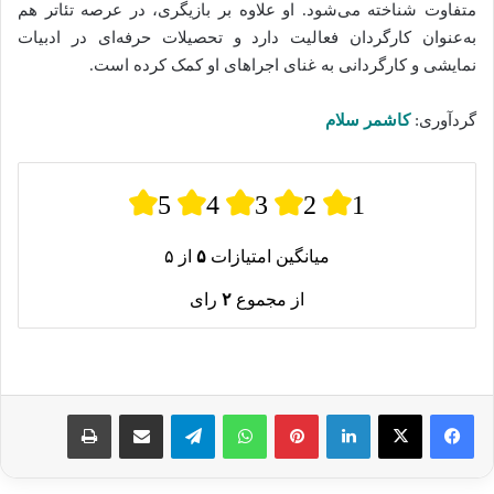
متفاوت شناخته می‌شود. او علاوه بر بازیگری، در عرصه تئاتر هم
به‌عنوان کارگردان فعالیت دارد و تحصیلات حرفه‌ای در ادبیات
نمایشی و کارگردانی به غنای اجراهای او کمک کرده است.
گردآوری:
کاشمر سلام
5
4
3
2
1
میانگین امتیازات
۵
از ۵
از مجموع
۲
رای
لینکدین
پینترست
واتس آپ
تلگرام
اشتراک گذاری از طریق ایمیل
چاپ