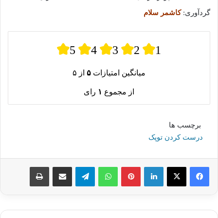
گردآوری:
کاشمر سلام
5
4
3
2
1
میانگین امتیازات
۵
از ۵
از مجموع
۱
رای
برچسب ها
درست کردن توپک
لینکدین
پینترست
واتس آپ
تلگرام
اشتراک گذاری از طریق ایمیل
چاپ