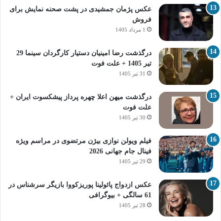
عکس پژمان جمشیدی در پشت صحنه نمایش برای
فروش
1 مرداد 1405
درگذشت رضا امینیان دستیار کارگردان سینما 29
تیر 1405 + علت فوت
31 تیر 1405
درگذشت میهن اعلا چهره پرداز پیشکسوت ایران +
علت فوت
30 تیر 1405
فیلم ویولن نوازی بیژن مرتضوی در مراسم ویژه
فینال جام جهانی 2026
29 تیر 1405
عکس ازدواج پائولینا پوریزکووا بازیگر سرشناس در
61 سالگی + بیوگرافی
28 تیر 1405