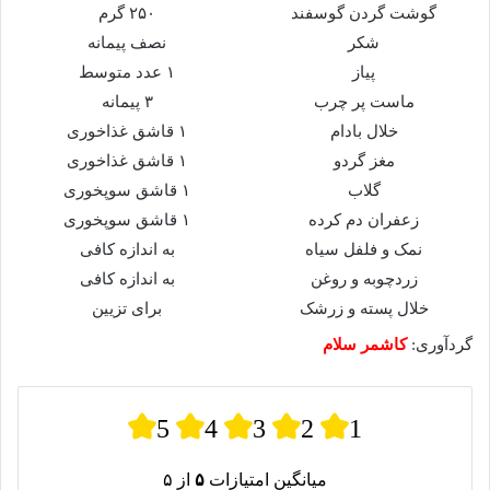
گوشت گردن گوسفند
۲۵۰ گرم
شکر
نصف پیمانه
پیاز
۱ عدد متوسط
ماست پر چرب
۳ پیمانه
خلال بادام
۱ قاشق غذاخوری
مغز گردو
۱ قاشق غذاخوری
گلاب
۱ قاشق سوپخوری
زعفران دم کرده
۱ قاشق سوپخوری
نمک و فلفل سیاه
به اندازه کافی
زردچوبه و روغن
به اندازه کافی
خلال پسته و زرشک
برای تزیین
گردآوری:
کاشمر سلام
5
4
3
2
1
میانگین امتیازات
۵
از ۵