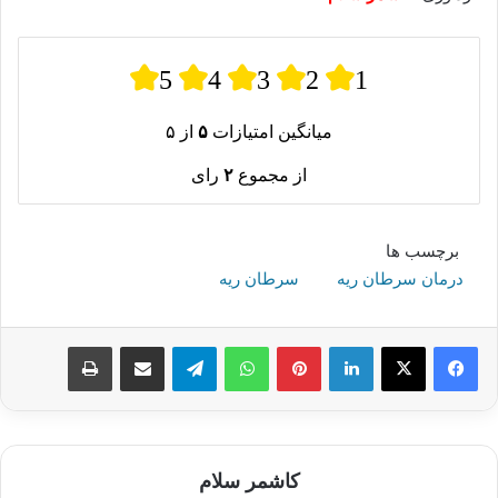
5
4
3
2
1
میانگین امتیازات
۵
از ۵
از مجموع
۲
رای
برچسب ها
درمان سرطان ریه
سرطان ریه
لینکدین
پینترست
واتس آپ
تلگرام
اشتراک گذاری از طریق ایمیل
چاپ
کاشمر سلام