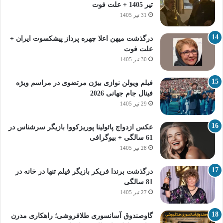
تیر 1405 + علت فوت
31 تیر 1405
درگذشت میهن اعلا چهره پرداز پیشکسوت ایران +
علت فوت
30 تیر 1405
فیلم ویولن نوازی بیژن مرتضوی در مراسم ویژه
فینال جام جهانی 2026
29 تیر 1405
عکس ازدواج پائولینا پوریزکووا بازیگر سرشناس در
61 سالگی + بیوگرافی
28 تیر 1405
درگذشت برندا فریکر بازیگر فیلم تنها در خانه در
81 سالگی
27 تیر 1405
گاوصندوق آسانسوری طلافروشی؛ راهکاری مدرن