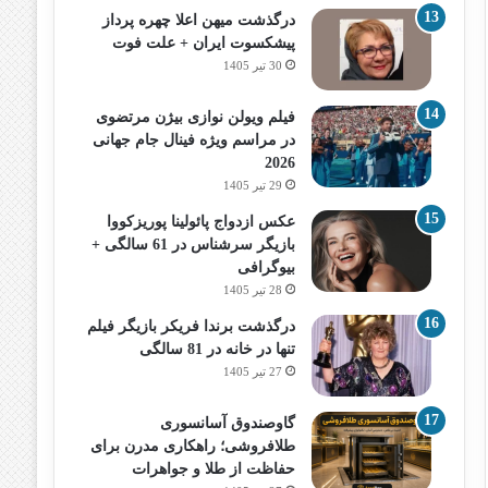
درگذشت میهن اعلا چهره پرداز
پیشکسوت ایران + علت فوت
30 تیر 1405
فیلم ویولن نوازی بیژن مرتضوی
در مراسم ویژه فینال جام جهانی
2026
29 تیر 1405
عکس ازدواج پائولینا پوریزکووا
بازیگر سرشناس در 61 سالگی +
بیوگرافی
28 تیر 1405
درگذشت برندا فریکر بازیگر فیلم
تنها در خانه در 81 سالگی
27 تیر 1405
گاوصندوق آسانسوری
طلافروشی؛ راهکاری مدرن برای
حفاظت از طلا و جواهرات