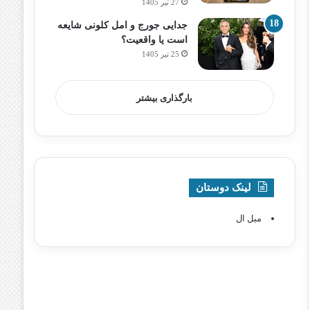
27 تیر 1405
جدایی جورج و امل کلونی شایعه
است یا واقعیت؟
25 تیر 1405
بارگذاری بیشتر
لینک دوستان
مبل ال