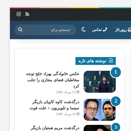
خوراک
اینستاگرا
تغییر پوسته
جستجو
رپورتاژ
تماس
برای
نوشته های تازه
عکس خانوادگی بهزاد خلج توجه
مخاطبان فضای مجازی را جلب
کرد
15 مرداد 1405
درگذشت کاوه کاویان بازیگر
سینما و تلویزیون + علت فوت
14 مرداد 1405
درگذشت مریم همتیان بازیگر