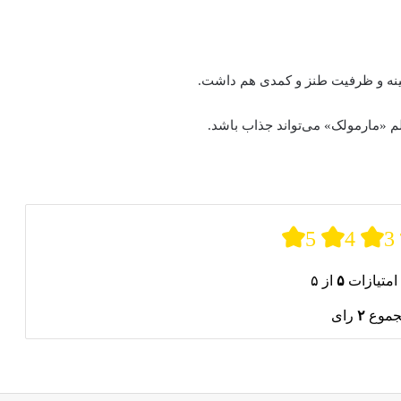
زمینه و ظرفیت طنز و کمدی هم داشت.
 فیلم «مارمولک» می‌تواند جذاب باشد.
5
4
3
امتیازات
۵
از ۵
جموع
۲
رای