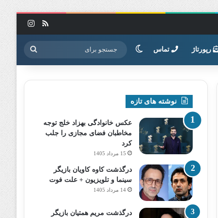
خوراک
اینستاگرا
تغییر پوسته
جستجو
رپورتاژ
تماس
برای
نوشته های تازه
عکس خانوادگی بهزاد خلج توجه
مخاطبان فضای مجازی را جلب
کرد
15 مرداد 1405
درگذشت کاوه کاویان بازیگر
سینما و تلویزیون + علت فوت
14 مرداد 1405
درگذشت مریم همتیان بازیگر