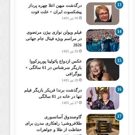
درگذشت میهن اعلا چهره پرداز
پیشکسوت ایران + علت فوت
30 تیر 1405
فیلم ویولن نوازی بیژن مرتضوی
در مراسم ویژه فینال جام جهانی
2026
29 تیر 1405
عکس ازدواج پائولینا پوریزکووا
بازیگر سرشناس در 61 سالگی +
بیوگرافی
28 تیر 1405
درگذشت برندا فریکر بازیگر فیلم
تنها در خانه در 81 سالگی
27 تیر 1405
گاوصندوق آسانسوری
طلافروشی؛ راهکاری مدرن برای
حفاظت از طلا و جواهرات