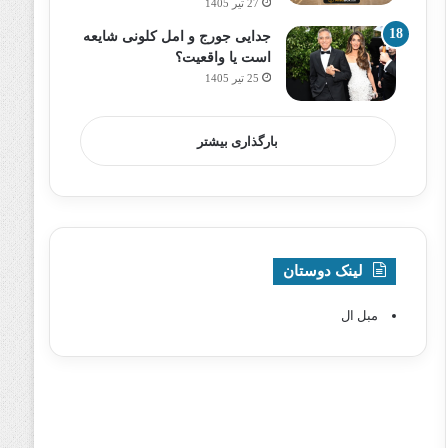
27 تیر 1405
جدایی جورج و امل کلونی شایعه
است یا واقعیت؟
25 تیر 1405
بارگذاری بیشتر
لینک دوستان
مبل ال