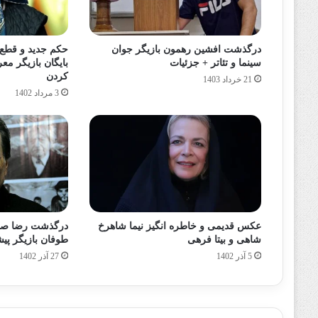
درگذشت افشین رهمون بازیگر جوان
حکم جدید و قطع
سینما و تئاتر + جزئیات
بایگان بازیگر م
کردن
21 خرداد 1403
3 مرداد 1402
عکس قدیمی و خاطره انگیز نیما شاهرخ
درگذشت رضا صفا
شاهی و بیتا فرهی
طوفان بازیگر پ
5 آذر 1402
27 آذر 1402