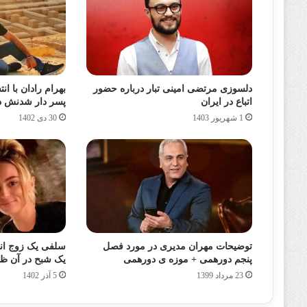
دلسوزی مرتضی‌ امینی‌ تبار درباره حضور
بهرام رادان با ان
اتباع در ایران
پسر دار شدنش د
1 شهریور 1403
30 دی 1402
توضیحات مهران مدیری در مورد فصل
سلفی یک زوج ان
پنجم دورهمی + موزه ی دورهمی
یک شبح در آن ظ
23 مرداد 1399
5 آذر 1402