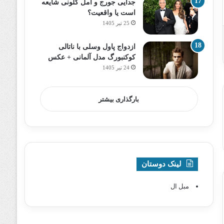
جدایی جورج و امل کلونی شایعه
است یا واقعیت؟
25 تیر 1405
ازدواج پاول وسلی با ناتالی
کوکنبورگ مدل آلمانی + عکس
24 تیر 1405
بارگذاری بیشتر
لینک دوستان
مبل ال