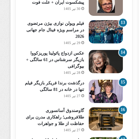
پیشکسوت ایران + علت فوت
30 تیر 1405
فیلم ویولن نوازی بیژن مرتضوی
در مراسم ویژه فینال جام جهانی
2026
29 تیر 1405
عکس ازدواج پائولینا پوریزکووا
بازیگر سرشناس در 61 سالگی +
بیوگرافی
28 تیر 1405
درگذشت برندا فریکر بازیگر فیلم
تنها در خانه در 81 سالگی
27 تیر 1405
گاوصندوق آسانسوری
طلافروشی؛ راهکاری مدرن برای
حفاظت از طلا و جواهرات
27 تیر 1405