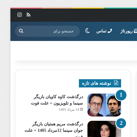
خوراک
اینستاگرا
تغییر پوسته
جستجو
رپورتاژ
تماس
برای
نوشته های تازه
درگذشت کاوه کاویان بازیگر
سینما و تلویزیون + علت فوت
14 مرداد 1405
درگذشت مریم همتیان بازیگر
جوان سینما 12مرداد 1405 + علت
فوت