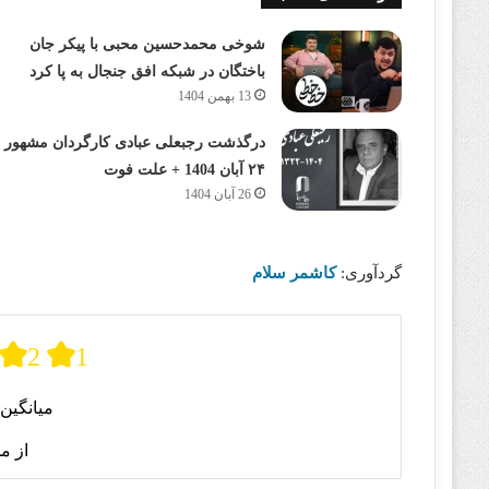
شوخی محمدحسین محبی با پیکر جان
باختگان در شبکه افق جنجال به پا کرد
13 بهمن 1404
درگذشت رجبعلی عبادی کارگردان مشهور
۲۴ آبان 1404 + علت فوت
26 آبان 1404
گردآوری:
کاشمر سلام
2
1
میانگین 
از م