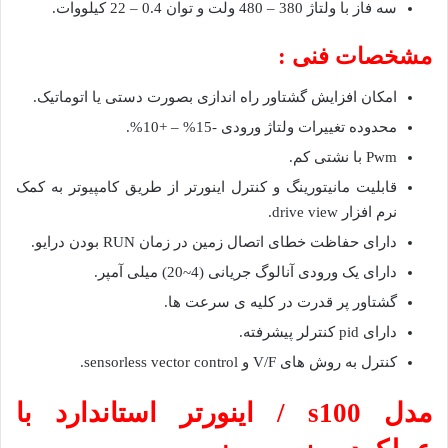
سه فاز با ولتاژ 380 – 480 ولت و توان 0.4 – 22 کیلووات.
مشخصات فنی :
امکان افزایش گشتاور راه اندازی بصورت دستی یا اتوماتیک.
محدوده تغییرات ولتاژ ورودی -15% – +10%.
Pwm با نشتی کم.
قابلیت مانیتورینگ و کنترل اینورتر از طریق کامپیوتر به کمک
نرم افزار drive view.
دارای حفاظت خطای اتصال زمین در زمان RUN بودن درایو.
دارای یک ورودی آنالوگ جریانی (4~20) میلی آمپر.
گشتاور پر قدرت در کلیه ی سرعت ها.
دارای pid کنترلر پیشرفته.
کنترل به روش های V/F و sensorless vector control.
مدل s100 / اینورتر استاندارد با