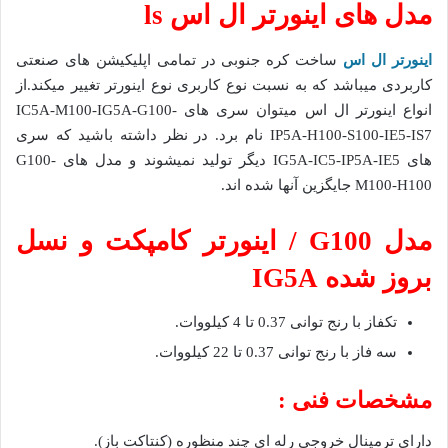
مدل های اینورتر ال اس ls
اینورتر ال اس
ساخت کره جنوبی در تمامی اپلیکیشن های صنعتی
کاربردی میباشد که به نسبت نوع کاربری نوع اینورتر تغییر میکند.از
انواع اینورتر ال اس میتوان سری های IC5A-M100-IG5A-G100-
IP5A-H100-S100-IE5-IS7 نام برد. در نظر داشته باشید که سری
های IG5A-IC5-IP5A-IE5 دیگر تولید نمیشوند و مدل های G100-
M100-H100 جایگزین آنها شده اند.
مدل G100 / اینورتر کامپکت و نسل
بروز شده IG5A
تکفاز با رنج توانی 0.37 تا 4 کیلووات.
سه فاز با رنج توانی 0.37 تا 22 کیلووات.
مشخصات فنی :
دارای ترمینال خروجی رله ای چند منظوره (کنتاکت باز).