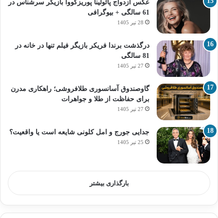
عکس ازدواج پائولینا پوریزکووا بازیگر سرشناس در
61 سالگی + بیوگرافی
28 تیر 1405
درگذشت برندا فریکر بازیگر فیلم تنها در خانه در
81 سالگی
27 تیر 1405
گاوصندوق آسانسوری طلافروشی؛ راهکاری مدرن
برای حفاظت از طلا و جواهرات
27 تیر 1405
جدایی جورج و امل کلونی شایعه است یا واقعیت؟
25 تیر 1405
بارگذاری بیشتر