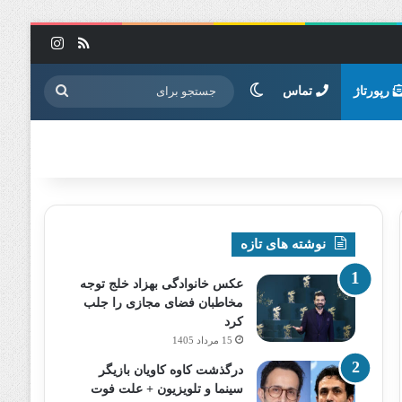
خوراک
اینستاگرا
تغییر پوسته
جستجو
رپورتاژ
تماس
برای
نوشته های تازه
عکس خانوادگی بهزاد خلج توجه
مخاطبان فضای مجازی را جلب
کرد
15 مرداد 1405
درگذشت کاوه کاویان بازیگر
سینما و تلویزیون + علت فوت