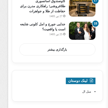
گاوصندوق آسانسوری
طلافروشی؛ راهکاری مدرن برای
حفاظت از طلا و جواهرات
27 تیر 1405
جدایی جورج و امل کلونی شایعه
است یا واقعیت؟
25 تیر 1405
بارگذاری بیشتر
لینک دوستان
مبل ال