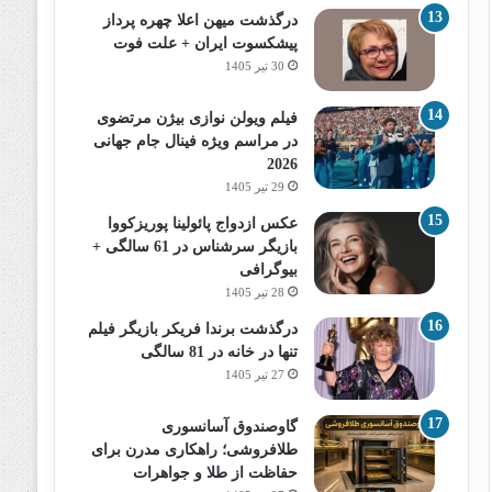
درگذشت میهن اعلا چهره پرداز
پیشکسوت ایران + علت فوت
30 تیر 1405
فیلم ویولن نوازی بیژن مرتضوی
در مراسم ویژه فینال جام جهانی
2026
29 تیر 1405
عکس ازدواج پائولینا پوریزکووا
بازیگر سرشناس در 61 سالگی +
بیوگرافی
28 تیر 1405
درگذشت برندا فریکر بازیگر فیلم
تنها در خانه در 81 سالگی
27 تیر 1405
گاوصندوق آسانسوری
طلافروشی؛ راهکاری مدرن برای
حفاظت از طلا و جواهرات