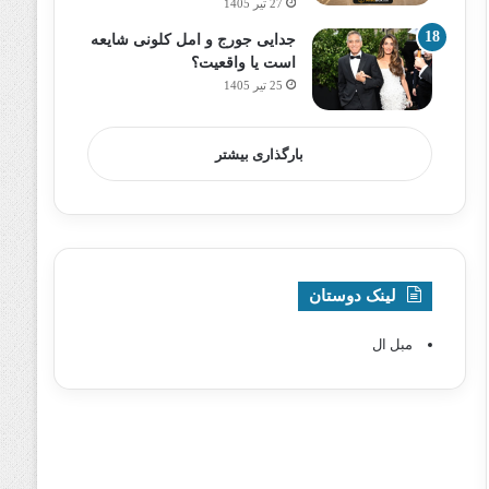
27 تیر 1405
جدایی جورج و امل کلونی شایعه
است یا واقعیت؟
25 تیر 1405
بارگذاری بیشتر
لینک دوستان
مبل ال