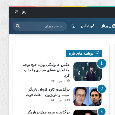
خوراک
اینستاگرا
تغییر پوسته
جستجو
رپورتاژ
تماس
برای
نوشته های تازه
عکس خانوادگی بهزاد خلج توجه
مخاطبان فضای مجازی را جلب
کرد
15 مرداد 1405
درگذشت کاوه کاویان بازیگر
سینما و تلویزیون + علت فوت
14 مرداد 1405
درگذشت مریم همتیان بازیگر