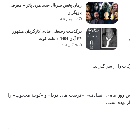
زمان پخش سریال جدید هری پاتر + معرفی
بازیگران
12 بهمن 1404
درگذشت رجبعلی عبادی کارگردان مشهور
۲۴ آبان 1404 + علت فوت
26 آبان 1404
ات را از سر گذراند.
یگر با نام‌های «آخرین روز ماه»، «تصادف»، «فرصت‌ های فردا» و «کوچهٔ محجوب» را
ار بوده‌ است.