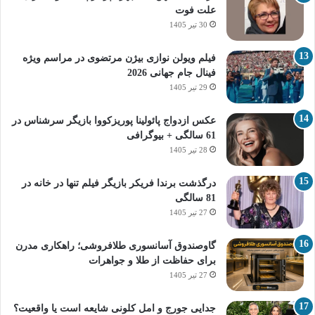
علت فوت
30 تیر 1405
فیلم ویولن نوازی بیژن مرتضوی در مراسم ویژه
فینال جام جهانی 2026
29 تیر 1405
عکس ازدواج پائولینا پوریزکووا بازیگر سرشناس در
61 سالگی + بیوگرافی
28 تیر 1405
درگذشت برندا فریکر بازیگر فیلم تنها در خانه در
81 سالگی
27 تیر 1405
گاوصندوق آسانسوری طلافروشی؛ راهکاری مدرن
برای حفاظت از طلا و جواهرات
27 تیر 1405
جدایی جورج و امل کلونی شایعه است یا واقعیت؟