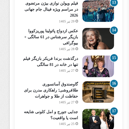
فیلم ویولن نوازی بیژن مرتضوی
در مراسم ویژه فینال جام جهانی
2026
29 تیر 1405
عکس ازدواج پائولینا پوریزکووا
بازیگر سرشناس در 61 سالگی +
بیوگرافی
28 تیر 1405
درگذشت برندا فریکر بازیگر فیلم
تنها در خانه در 81 سالگی
27 تیر 1405
گاوصندوق آسانسوری
طلافروشی؛ راهکاری مدرن برای
حفاظت از طلا و جواهرات
27 تیر 1405
جدایی جورج و امل کلونی شایعه
است یا واقعیت؟
25 تیر 1405