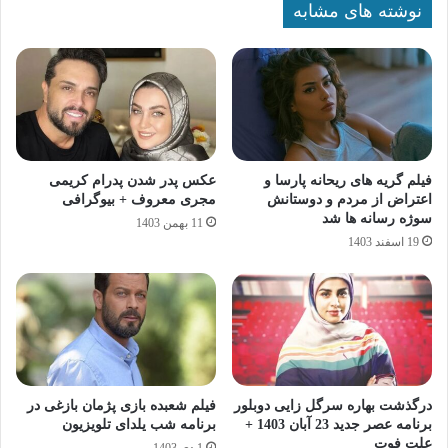
نوشته های مشابه
فیلم گریه های ریحانه پارسا و
عکس پدر شدن پدرام کریمی
اعتراض از مردم و دوستانش
مجری معروف + بیوگرافی
سوژه رسانه ها شد
11 بهمن 1403
19 اسفند 1403
درگذشت بهاره سرگل زایی دوبلور
فیلم شعبده‌ بازی پژمان بازغی در
برنامه عصر جدید 23 آبان 1403 +
برنامه شب یلدای تلویزیون
علت فوت
1 دی 1403