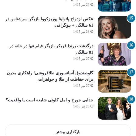
29 تیر 1405
عکس ازدواج پائولینا پوریزکووا بازیگر سرشناس در
61 سالگی + بیوگرافی
28 تیر 1405
درگذشت برندا فریکر بازیگر فیلم تنها در خانه در
81 سالگی
27 تیر 1405
گاوصندوق آسانسوری طلافروشی؛ راهکاری مدرن
برای حفاظت از طلا و جواهرات
27 تیر 1405
جدایی جورج و امل کلونی شایعه است یا واقعیت؟
25 تیر 1405
بارگذاری بیشتر