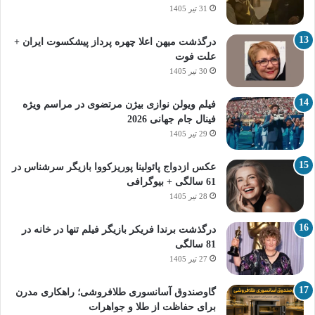
31 تیر 1405
درگذشت میهن اعلا چهره پرداز پیشکسوت ایران +
علت فوت
30 تیر 1405
فیلم ویولن نوازی بیژن مرتضوی در مراسم ویژه
فینال جام جهانی 2026
29 تیر 1405
عکس ازدواج پائولینا پوریزکووا بازیگر سرشناس در
61 سالگی + بیوگرافی
28 تیر 1405
درگذشت برندا فریکر بازیگر فیلم تنها در خانه در
81 سالگی
27 تیر 1405
گاوصندوق آسانسوری طلافروشی؛ راهکاری مدرن
برای حفاظت از طلا و جواهرات