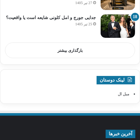
27 تیر 1405
جدایی جورج و امل کلونی شایعه است یا واقعیت؟
25 تیر 1405
بارگذاری بیشتر
لینک دوستان
مبل ال
آخرین خبرها