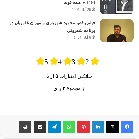
1404 + علت فوت
26 آبان 1404
فیلم رقص محمود شهریاری و مهران غفوریان در
برنامه شفرونی
6 آبان 1404
5
4
3
2
1
میانگین امتیازات
۵
از ۵
از مجموع
۲
رای
لینکدین
پینترست
واتس آپ
تلگرام
اشتراک گذاری از طریق ایمیل
چاپ