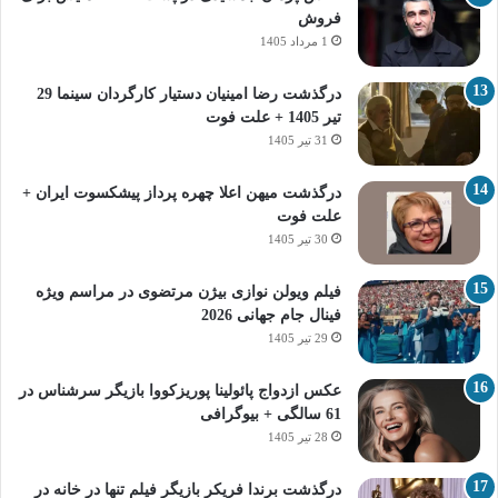
فروش
1 مرداد 1405
درگذشت رضا امینیان دستیار کارگردان سینما 29
تیر 1405 + علت فوت
31 تیر 1405
درگذشت میهن اعلا چهره پرداز پیشکسوت ایران +
علت فوت
30 تیر 1405
فیلم ویولن نوازی بیژن مرتضوی در مراسم ویژه
فینال جام جهانی 2026
29 تیر 1405
عکس ازدواج پائولینا پوریزکووا بازیگر سرشناس در
61 سالگی + بیوگرافی
28 تیر 1405
درگذشت برندا فریکر بازیگر فیلم تنها در خانه در