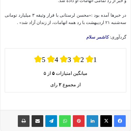
و خبر از رد تمامی اتهامات او‌ داده‌ شد.
در خبرها آمده‌ بود :«محسن لرستانی با قرار وثیقه ۳ میلیارد تومانی
سه‌شنبه ۲۱ اردیبهشت با رد همه اتهامات، از زندان آزاد شد» .
گردآوری:
کاشمر سلام
5
4
3
2
1
میانگین امتیازات
۵
از ۵
از مجموع
۲
رای
لینکدین
پینترست
واتس آپ
تلگرام
اشتراک گذاری از طریق ایمیل
چاپ