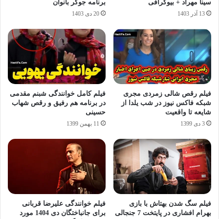
سینا مهراد + بیوگرافی
برنامه جوکر بانوان
13 آذر 1403
20 دی 1403
فیلم رقص شالی زمردی مجری
فیلم کامل خوانندگی شبنم مقدمی
شبکه فاکس نیوز در شب یلدا از
در برنامه هم رفیق و رقص شهاب
شایعه تا واقعیت
حسینی
3 دی 1399
11 بهمن 1399
فیلم سگ شدن بهتاش با بازی
فیلم خوانندگی علیرضا قربانی
بهرام افشاری در پایتخت 7 جنجالی
برای جانباختگان دی 1404 مورد