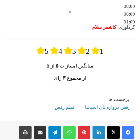
00:00
::
00:00
01:00
گردآوری:
کاشمر سلام
5
4
3
2
1
میانگین امتیازات
۵
از ۵
از مجموع
۳
رای
برچسب ها
رقص دروازه بان اسپانیا
فیلم رقص
لینکدین
پینترست
واتس آپ
تلگرام
اشتراک گذاری از طریق ایمیل
چاپ