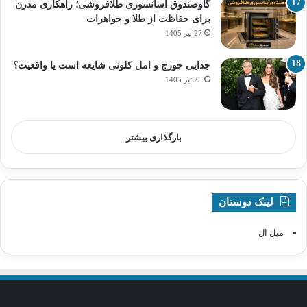
گاوصندوق آسانسوری طلافروشی؛ راهکاری مدرن
برای حفاظت از طلا و جواهرات
27 تیر 1405
جدایی جورج و امل کلونی شایعه است یا واقعیت؟
25 تیر 1405
بارگذاری بیشتر
لینک دوستان
مبل ال