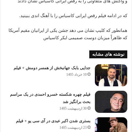
و واکنش های متفاوتی را به رقص ایرانی کاسیاس نشان دادند
که در ادامه فیلم رقص ایرانی کاسیاس را با آهنگ اندی ببینید.
همانطور که کلیپ نشان می دهد جشن یکی از ایرانیان مقیم آمریکا
که ظاهراً میزبان دوست صمیمی ایکر کاسیاس
نوشته های مشابه
جدایی بابک جهانبخش از همسر دومش + فیلم
10 خرداد 1405
فیلم چهره شکسته خسرو احمدی در یک مراسم
بحث برانگیز شد
30 اردیبهشت 1405
بستری شدن اکبر عبدی در آی سی یو + فیلم
23 اردیبهشت 1405