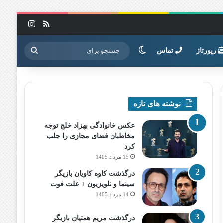
خوراک
اینستاگرا
تغییر پوسته
جستجو
رپورتاژ
تماس
برای
نوشته های تازه
عکس خانوادگی بهزاد خلج توجه
مخاطبان فضای مجازی را جلب
کرد
15 مرداد 1405
درگذشت کاوه کاویان بازیگر
سینما و تلویزیون + علت فوت
14 مرداد 1405
درگذشت مریم همتیان بازیگر