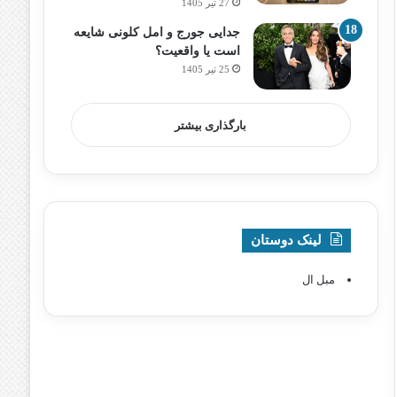
27 تیر 1405
جدایی جورج و امل کلونی شایعه
است یا واقعیت؟
25 تیر 1405
بارگذاری بیشتر
لینک دوستان
مبل ال