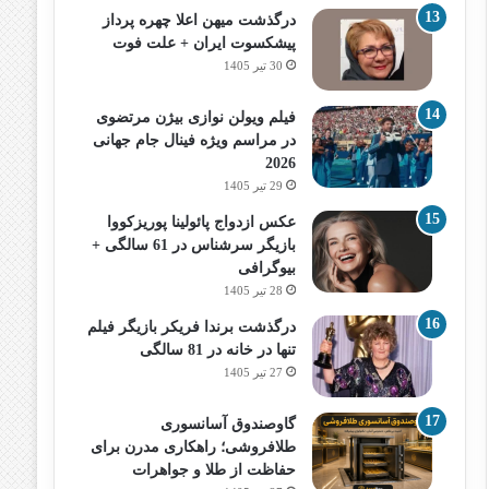
درگذشت میهن اعلا چهره پرداز
پیشکسوت ایران + علت فوت
30 تیر 1405
فیلم ویولن نوازی بیژن مرتضوی
در مراسم ویژه فینال جام جهانی
2026
29 تیر 1405
عکس ازدواج پائولینا پوریزکووا
بازیگر سرشناس در 61 سالگی +
بیوگرافی
28 تیر 1405
درگذشت برندا فریکر بازیگر فیلم
تنها در خانه در 81 سالگی
27 تیر 1405
گاوصندوق آسانسوری
طلافروشی؛ راهکاری مدرن برای
حفاظت از طلا و جواهرات