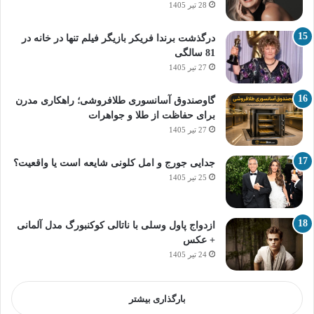
28 تیر 1405
درگذشت برندا فریکر بازیگر فیلم تنها در خانه در
81 سالگی
27 تیر 1405
گاوصندوق آسانسوری طلافروشی؛ راهکاری مدرن
برای حفاظت از طلا و جواهرات
27 تیر 1405
جدایی جورج و امل کلونی شایعه است یا واقعیت؟
25 تیر 1405
ازدواج پاول وسلی با ناتالی کوکنبورگ مدل آلمانی
+ عکس
24 تیر 1405
بارگذاری بیشتر