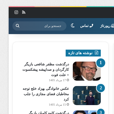
خوراک
اینستاگرا
تغییر پوسته
جستجو
رپورتاژ
تماس
برای
نوشته های تازه
درگذشت مظفر شافعی بازیگر
کارگردان و صداپیشه پیشکسوت
+ علت فوت
17 مرداد 1405
عکس خانوادگی بهزاد خلج توجه
مخاطبان فضای مجازی را جلب
کرد
15 مرداد 1405
درگذشت کاوه کاویان بازیگر