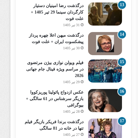
درگذشت رضا امینیان دستیار
کارگردان سینما 29 تیر 1405 +
علت فوت
31 تیر 1405
درگذشت میهن اعلا چهره پرداز
پیشکسوت ایران + علت فوت
30 تیر 1405
فیلم ویولن نوازی بیژن مرتضوی
در مراسم ویژه فینال جام جهانی
2026
29 تیر 1405
عکس ازدواج پائولینا پوریزکووا
بازیگر سرشناس در 61 سالگی +
بیوگرافی
28 تیر 1405
درگذشت برندا فریکر بازیگر فیلم
تنها در خانه در 81 سالگی
27 تیر 1405