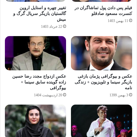
فیلم پس دادن پول تماشاگران در
تغییر چهره و استایل اروین
کنسرت مسعود صادقلو
گالستیان بازیگر سریال گرگ و
میش
11 بهمن 1403
22 خرداد 1403
عکس و بیوگرافی پژمان بازغی
عکس ازدواج مجدد رضا حسین‌
بازیگر سینما و تلویزیون + زندگی
زاده گوینده سابق سینما +
نامه
بیوگرافی
3 بهمن 1399
20 اردیبهشت 1404