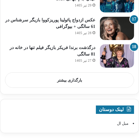
29 تیر 1405
عکس ازدواج پائولینا پوریزکووا بازیگر سرشناس در
61 سالگی + بیوگرافی
28 تیر 1405
درگذشت برندا فریکر بازیگر فیلم تنها در خانه در
81 سالگی
27 تیر 1405
بارگذاری بیشتر
لینک دوستان
مبل ال