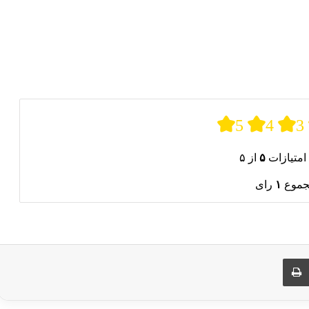
5
4
3
امتیازات
۵
از ۵
جموع
۱
رای
ری از طریق ایمیل
چاپ