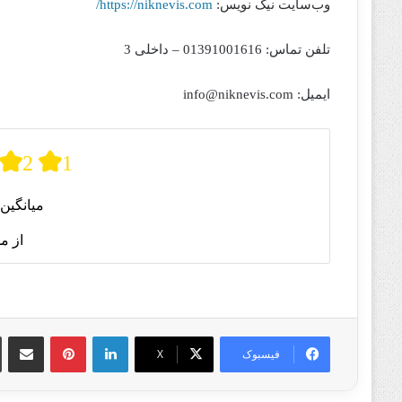
وب‌سایت نیک نویس:
https://niknevis.com/
تلفن تماس: 01391001616 – داخلی 3
ایمیل: info@niknevis.com
2
1
میانگین 
از م
لینکدین
پینترست
اشتراک گذا
فیسبوک
X