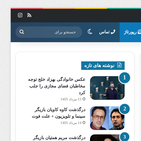
خوراک
اینستاگرا
تغییر پوسته
جستجو
رپورتاژ
تماس
برای
نوشته های تازه
عکس خانوادگی بهزاد خلج توجه
مخاطبان فضای مجازی را جلب
کرد
15 مرداد 1405
درگذشت کاوه کاویان بازیگر
سینما و تلویزیون + علت فوت
14 مرداد 1405
درگذشت مریم همتیان بازیگر