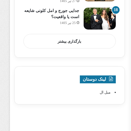
27 تیر 1405
جدایی جورج و امل کلونی شایعه
است یا واقعیت؟
25 تیر 1405
بارگذاری بیشتر
لینک دوستان
مبل ال