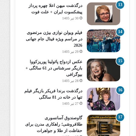
درگذشت میهن اعلا چهره پرداز
پیشکسوت ایران + علت فوت
30 تیر 1405
فیلم ویولن نوازی بیژن مرتضوی
در مراسم ویژه فینال جام جهانی
2026
29 تیر 1405
عکس ازدواج پائولینا پوریزکووا
بازیگر سرشناس در 61 سالگی +
بیوگرافی
28 تیر 1405
درگذشت برندا فریکر بازیگر فیلم
تنها در خانه در 81 سالگی
27 تیر 1405
گاوصندوق آسانسوری
طلافروشی؛ راهکاری مدرن برای
حفاظت از طلا و جواهرات