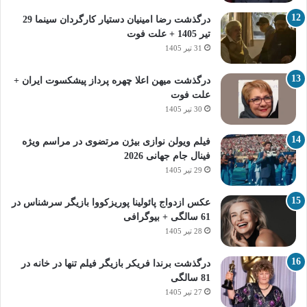
درگذشت رضا امینیان دستیار کارگردان سینما 29
تیر 1405 + علت فوت
31 تیر 1405
درگذشت میهن اعلا چهره پرداز پیشکسوت ایران +
علت فوت
30 تیر 1405
فیلم ویولن نوازی بیژن مرتضوی در مراسم ویژه
فینال جام جهانی 2026
29 تیر 1405
عکس ازدواج پائولینا پوریزکووا بازیگر سرشناس در
61 سالگی + بیوگرافی
28 تیر 1405
درگذشت برندا فریکر بازیگر فیلم تنها در خانه در
81 سالگی
27 تیر 1405