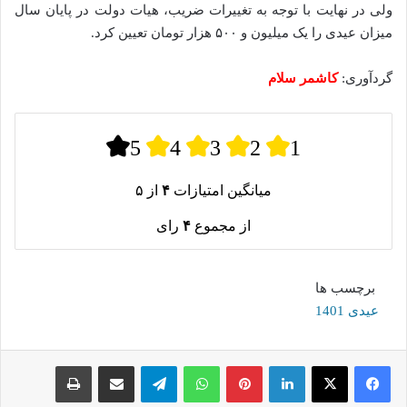
ولی در نهایت با توجه به تغییرات ضریب، هیات دولت در پایان سال
میزان عیدی را یک میلیون و ۵۰۰ هزار تومان تعیین کرد.
گردآوری:
کاشمر سلام
5
4
3
2
1
میانگین امتیازات
۴
از ۵
از مجموع
۴
رای
برچسب ها
عیدی 1401
لینکدین
پینترست
واتس آپ
تلگرام
اشتراک گذاری از طریق ایمیل
چاپ