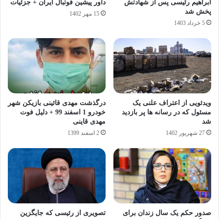
ابراهیم رئیسی پس از شهادتش
داور پیشین فوتبال ایران + جزئیات
پخش شد
15 مهر 1402
5 خرداد 1403
ویدئویی از اعتراف علنی یک
درگذشت مهدی قائینی بازیکن شهر
مسئول که در رسانه ها پر بازدید
خودرو 1 اسفند 99 + دلیل فوت
شد
مهدی قاینی
27 شهریور 1402
2 اسفند 1399
صدور حکم یک سال زندان برای
تصویری از رئیسی که جایگزین