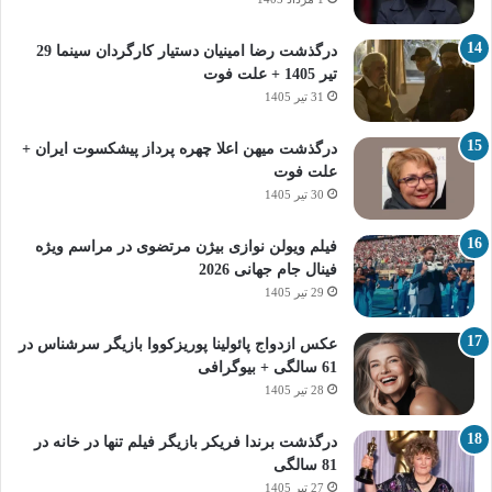
درگذشت رضا امینیان دستیار کارگردان سینما 29
تیر 1405 + علت فوت
31 تیر 1405
درگذشت میهن اعلا چهره پرداز پیشکسوت ایران +
علت فوت
30 تیر 1405
فیلم ویولن نوازی بیژن مرتضوی در مراسم ویژه
فینال جام جهانی 2026
29 تیر 1405
عکس ازدواج پائولینا پوریزکووا بازیگر سرشناس در
61 سالگی + بیوگرافی
28 تیر 1405
درگذشت برندا فریکر بازیگر فیلم تنها در خانه در
81 سالگی
27 تیر 1405