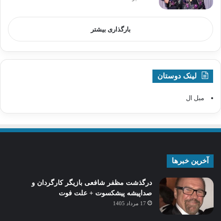
بارگذاری بیشتر
لینک دوستان
مبل ال
آخرین خبرها
درگذشت مظفر شافعی بازیگر کارگردان و
صداپیشه پیشکسوت + علت فوت
17 مرداد 1405