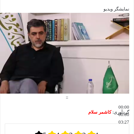
نمایشگر ویدیو
::
00:00
گردآوری:
کاشمر سلام
00:00
03:27