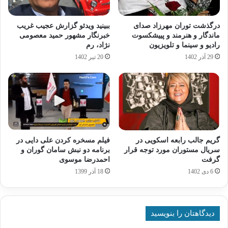
درگذشت توران مهرزاد صدای
ببینید ویدئو گزارش عجیب غریب
ماندگار و هنرمند و پییشکسوت
خبرنگار مشهور حمید معصومی
رادیو و سینما و تلویزیون
نژاد، رم
29 آذر 1402
20 تیر 1402
گریم جالب رابعه اسکویی در
فیلم مسخره کردن علی دایی در
سریال مستوران مورد توجه قرار
برنامه دو نبش سامان گوران و
گرفت
احمدرضا موسوی
6 دی 1402
18 آذر 1399
دیدگاهتان را بنویسید