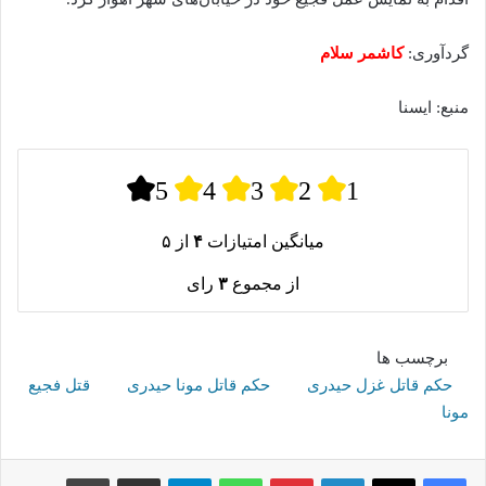
گردآوری:
کاشمر سلام
منبع: ایسنا
5
4
3
2
1
میانگین امتیازات
۴
از ۵
از مجموع
۳
رای
برچسب ها
حکم قاتل غزل حیدری
حکم قاتل مونا حیدری
قتل فجیع
مونا
لینکدین
پینترست
واتس آپ
تلگرام
اشتراک گذاری از طریق ایمیل
چاپ