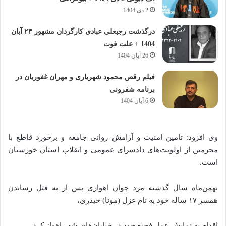
2 دی 1404
درگذشت رجبعلی عبادی کارگردان مشهور ۲۴ آبان
1404 + علت فوت
26 آبان 1404
فیلم رقص محمود شهریاری و مهران غفوریان در
برنامه شفرونی
6 آبان 1404
وی افزود: تامین امنیت و آرامش روانی جامعه و برخورد قاطع با
مجرمین از اولویت‌های دادسرای عمومی و انقلاب استان خوزستان
است.
بهمن‌ماه سال گذشته مرد جوان اهوازی پس از به قتل رساندن
همسر ۱۷ ساله خود به نام غزل (مونا) حیدری،
اقدام به نمایش عمل فجیع خود در خیابان‌های شهر اهواز کرد.