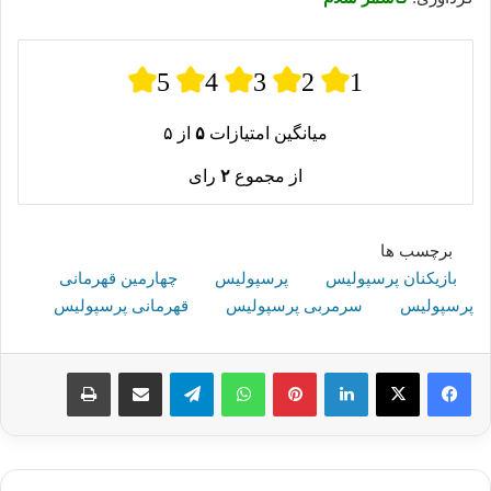
5
4
3
2
1
میانگین امتیازات
۵
از ۵
از مجموع
۲
رای
برچسب ها
بازیکنان پرسپولیس
پرسپولیس
چهارمین قهرمانی
پرسپولیس
سرمربی پرسپولیس
قهرمانی پرسپولیس
لینکدین
پینترست
واتس آپ
تلگرام
اشتراک گذاری از طریق ایمیل
چاپ