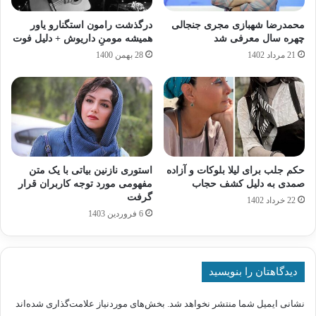
محمدرضا شهبازی مجری جنجالی
درگذشت رامون استگنارو یاور
چهره سال معرفی شد
همیشه مومنِ داریوش + دلیل فوت
21 مرداد 1402
28 بهمن 1400
حکم جلب برای لیلا بلوکات و آزاده
استوری نازنین بیاتی با یک متن
صمدی به دلیل کشف حجاب
مفهومی مورد توجه کاربران قرار
گرفت
22 خرداد 1402
6 فروردین 1403
دیدگاهتان را بنویسید
نشانی ایمیل شما منتشر نخواهد شد.
بخش‌های موردنیاز علامت‌گذاری شده‌اند