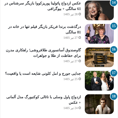
عکس ازدواج پائولینا پوریزکووا بازیگر سرشناس در
61 سالگی + بیوگرافی
28 تیر 1405
درگذشت برندا فریکر بازیگر فیلم تنها در خانه در
81 سالگی
27 تیر 1405
گاوصندوق آسانسوری طلافروشی؛ راهکاری مدرن
برای حفاظت از طلا و جواهرات
27 تیر 1405
جدایی جورج و امل کلونی شایعه است یا واقعیت؟
25 تیر 1405
ازدواج پاول وسلی با ناتالی کوکنبورگ مدل آلمانی
+ عکس
24 تیر 1405