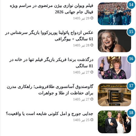
فیلم ویولن نوازی بیژن مرتضوی در مراسم ویژه
فینال جام جهانی 2026
29 تیر 1405
عکس ازدواج پائولینا پوریزکووا بازیگر سرشناس در
61 سالگی + بیوگرافی
28 تیر 1405
درگذشت برندا فریکر بازیگر فیلم تنها در خانه در
81 سالگی
27 تیر 1405
گاوصندوق آسانسوری طلافروشی؛ راهکاری مدرن
برای حفاظت از طلا و جواهرات
27 تیر 1405
جدایی جورج و امل کلونی شایعه است یا واقعیت؟
25 تیر 1405