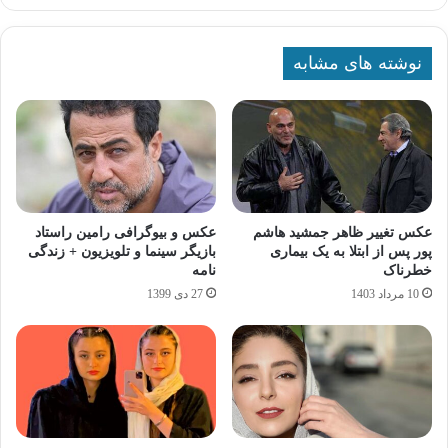
نوشته های مشابه
عکس تغییر ظاهر جمشید هاشم
عکس و بیوگرافی رامین راستاد
پور پس از ابتلا به یک بیماری
بازیگر سینما و تلویزیون + زندگی
خطرناک
نامه
10 مرداد 1403
27 دی 1399