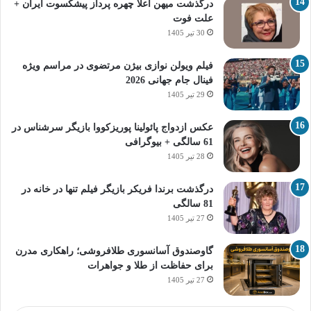
درگذشت میهن اعلا چهره پرداز پیشکسوت ایران +
علت فوت
30 تیر 1405
فیلم ویولن نوازی بیژن مرتضوی در مراسم ویژه
فینال جام جهانی 2026
29 تیر 1405
عکس ازدواج پائولینا پوریزکووا بازیگر سرشناس در
61 سالگی + بیوگرافی
28 تیر 1405
درگذشت برندا فریکر بازیگر فیلم تنها در خانه در
81 سالگی
27 تیر 1405
گاوصندوق آسانسوری طلافروشی؛ راهکاری مدرن
برای حفاظت از طلا و جواهرات
27 تیر 1405