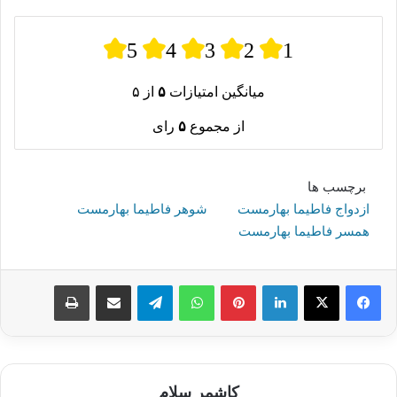
5
4
3
2
1
میانگین امتیازات
۵
از ۵
از مجموع
۵
رای
برچسب ها
ازدواج فاطیما بهارمست
شوهر فاطیما بهارمست
همسر فاطیما بهارمست
لینکدین
پینترست
واتس آپ
تلگرام
اشتراک گذاری از طریق ایمیل
چاپ
کاشمر سلام