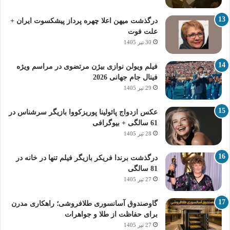
درگذشت میهن اعلا چهره پرداز پیشکسوت ایران +
علت فوت
30 تیر 1405
فیلم ویولن نوازی بیژن مرتضوی در مراسم ویژه
فینال جام جهانی 2026
29 تیر 1405
عکس ازدواج پائولینا پوریزکووا بازیگر سرشناس در
61 سالگی + بیوگرافی
28 تیر 1405
درگذشت برندا فریکر بازیگر فیلم تنها در خانه در
81 سالگی
27 تیر 1405
گاوصندوق آسانسوری طلافروشی؛ راهکاری مدرن
برای حفاظت از طلا و جواهرات
27 تیر 1405