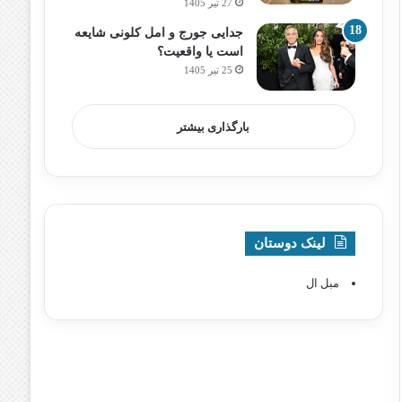
27 تیر 1405
جدایی جورج و امل کلونی شایعه
است یا واقعیت؟
25 تیر 1405
بارگذاری بیشتر
لینک دوستان
مبل ال