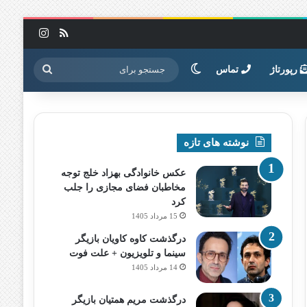
خوراک
اینستاگرا
تغییر پوسته
جستجو
رپورتاژ
تماس
برای
نوشته های تازه
عکس خانوادگی بهزاد خلج توجه
مخاطبان فضای مجازی را جلب
کرد
15 مرداد 1405
درگذشت کاوه کاویان بازیگر
سینما و تلویزیون + علت فوت
14 مرداد 1405
درگذشت مریم همتیان بازیگر