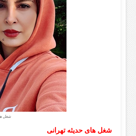
شغل ها
شغل های حدیثه تهرانی