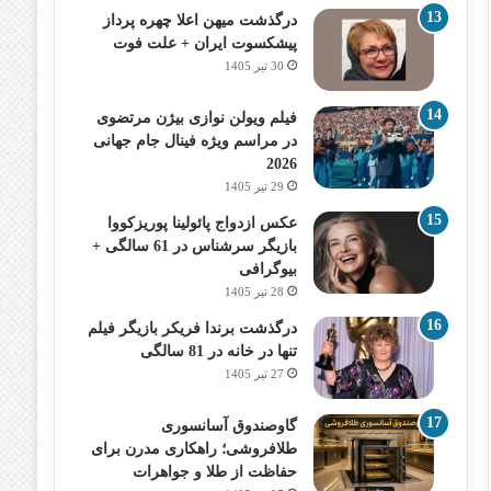
درگذشت میهن اعلا چهره پرداز
پیشکسوت ایران + علت فوت
30 تیر 1405
فیلم ویولن نوازی بیژن مرتضوی
در مراسم ویژه فینال جام جهانی
2026
29 تیر 1405
عکس ازدواج پائولینا پوریزکووا
بازیگر سرشناس در 61 سالگی +
بیوگرافی
28 تیر 1405
درگذشت برندا فریکر بازیگر فیلم
تنها در خانه در 81 سالگی
27 تیر 1405
گاوصندوق آسانسوری
طلافروشی؛ راهکاری مدرن برای
حفاظت از طلا و جواهرات