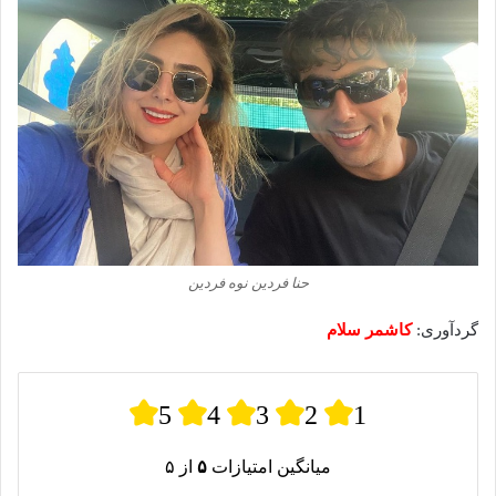
حنا فردین نوه فردین
گردآوری:
کاشمر سلام
5
4
3
2
1
میانگین امتیازات
۵
از ۵