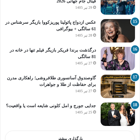
فینال جام جهانی 2026
29 تیر 1405
عکس ازدواج پائولینا پوریزکووا بازیگر سرشناس در
61 سالگی + بیوگرافی
28 تیر 1405
درگذشت برندا فریکر بازیگر فیلم تنها در خانه در
81 سالگی
27 تیر 1405
گاوصندوق آسانسوری طلافروشی؛ راهکاری مدرن
برای حفاظت از طلا و جواهرات
27 تیر 1405
جدایی جورج و امل کلونی شایعه است یا واقعیت؟
25 تیر 1405
بارگذاری بیشتر