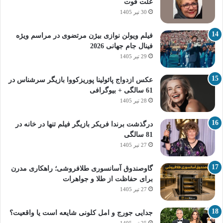
علت فوت
30 تیر 1405
فیلم ویولن نوازی بیژن مرتضوی در مراسم ویژه
فینال جام جهانی 2026
29 تیر 1405
عکس ازدواج پائولینا پوریزکووا بازیگر سرشناس در
61 سالگی + بیوگرافی
28 تیر 1405
درگذشت برندا فریکر بازیگر فیلم تنها در خانه در
81 سالگی
27 تیر 1405
گاوصندوق آسانسوری طلافروشی؛ راهکاری مدرن
برای حفاظت از طلا و جواهرات
27 تیر 1405
جدایی جورج و امل کلونی شایعه است یا واقعیت؟
25 تیر 1405