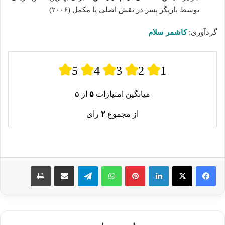
توسط بازیگر پسر در نقش اصلی یا مکمل (۲۰۰۶)
گردآوری:
کاشمر سلام
5
4
3
2
1
میانگین امتیازات
۵
از ۵
از مجموع
۲
رای
لینکدین
پینترست
واتس آپ
تلگرام
اشتراک گذاری از طریق ایمیل
چاپ