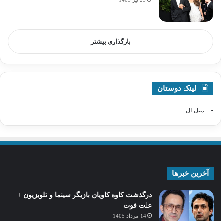
بارگذاری بیشتر
لینک دوستان
مبل ال
آخرین خبرها
درگذشت کاوه کاویان بازیگر سینما و تلویزیون +
علت فوت
14 مرداد 1405