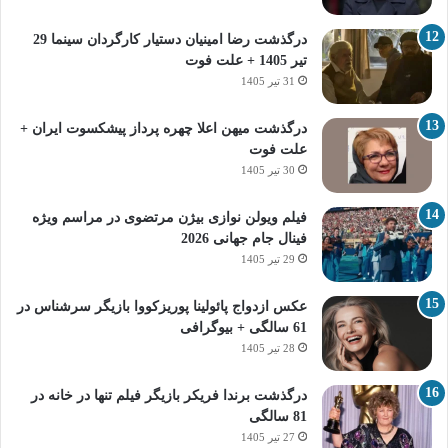
درگذشت رضا امینیان دستیار کارگردان سینما 29
تیر 1405 + علت فوت
31 تیر 1405
درگذشت میهن اعلا چهره پرداز پیشکسوت ایران +
علت فوت
30 تیر 1405
فیلم ویولن نوازی بیژن مرتضوی در مراسم ویژه
فینال جام جهانی 2026
29 تیر 1405
عکس ازدواج پائولینا پوریزکووا بازیگر سرشناس در
61 سالگی + بیوگرافی
28 تیر 1405
درگذشت برندا فریکر بازیگر فیلم تنها در خانه در
81 سالگی
27 تیر 1405