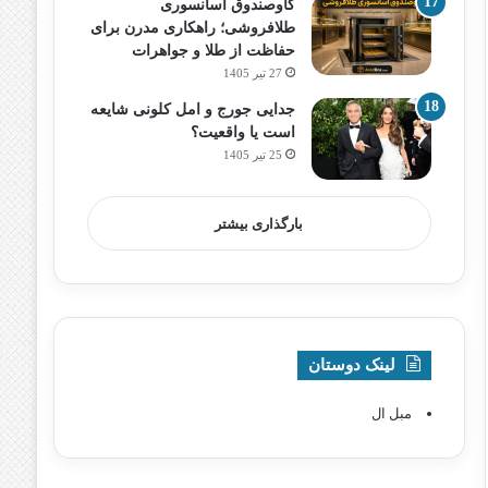
گاوصندوق آسانسوری
طلافروشی؛ راهکاری مدرن برای
حفاظت از طلا و جواهرات
27 تیر 1405
جدایی جورج و امل کلونی شایعه
است یا واقعیت؟
25 تیر 1405
بارگذاری بیشتر
لینک دوستان
مبل ال