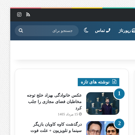
خوراک
اینستاگرا
تغییر پوسته
جستجو
رپورتاژ
تماس
برای
نوشته های تازه
عکس خانوادگی بهزاد خلج توجه
مخاطبان فضای مجازی را جلب
کرد
15 مرداد 1405
درگذشت کاوه کاویان بازیگر
سینما و تلویزیون + علت فوت