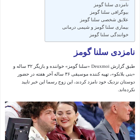
نامزدی سلنا گومز
بیوگرافی سلنا گومز
علایق شخصی سلنا گومز
بیماری سلنا گومز و شیمی درمانی
خوانندگی سلنا گومز
نامزدی سلنا گومز
طبق گزارش Deuxmoi «سلنا گومز» خواننده و بازیگر ۳۲ ساله و
«بنی بلانکو»، تهیه کننده موسیقی ۳۶ ساله آخر هفته در حضور
دوستان نزدیک خود نامزد کردند، این زوج رسما این خبر تایید
نکرده‌اند.